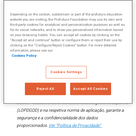
Pode contactar-nos através do correio eletrónico
secretaria.profuturo@telefonica.com
ou do telefone (+34)
Depending on the section, subdomain or part of the profuturo.education
91 482 85 94.
website you are visiting, the ProFuturo Foundation may use its own and
third-party cookies for analytical and personalisation purposes as well as
for its social networks, and to show you personalised information based
A Fundação ProFuturo informa que o “site” tem por objeto
on your browsing habits. You can accept all cookies by clicking on the
proporcionar, ao público em geral, o conhecimento das
“Accept all and continue” button or configure them or reject their use by
clicking on the “Configure/Reject Cookies” button. For more detailed
atividades que esta organização realiza e dos serviços que
information, please see our
presta. Por isso, o acesso e a navegação no presente “site”
Cookies Policy
atribuem-lhe a condição de Utilizador, que aceita, a partir
deste acesso e utilização, todas as condições contempladas
Cookies Settings
no presente Aviso Legal.
A Fundação ProFuturo, em conformidade com o previsto na
Reject All
Accept All Cookies
Lei Orgânica 3/2018, de 5 de dezembro, de Proteção de
Dados Pessoais e Garantia dos Direitos Digitais de Espanha
(LOPDGDD) e na respetiva norma de aplicação, garante a
segurança e a confidencialidade dos dados
proporcionados.
Ver “Política de Privacidade”