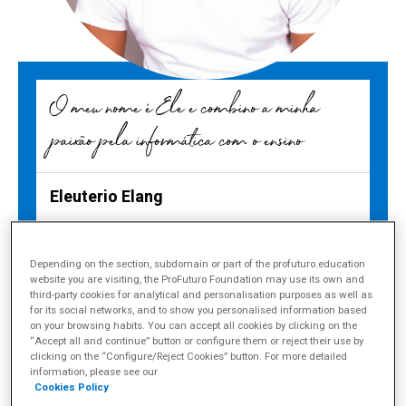
O meu nome é Ele e combino a minha
paixão pela informática com o ensino
Eleuterio Elang
Eleuterio Elang Okpwe, coach na Guiné Equatorial
Depending on the section, subdomain or part of the profuturo.education
website you are visiting, the ProFuturo Foundation may use its own and
third-party cookies for analytical and personalisation purposes as well as
for its social networks, and to show you personalised information based
on your browsing habits. You can accept all cookies by clicking on the
Compartir
“Accept all and continue” button or configure them or reject their use by
clicking on the “Configure/Reject Cookies” button. For more detailed
“O mundo está passando por
information, please see our
uma mudança com relação às
Cookies Policy