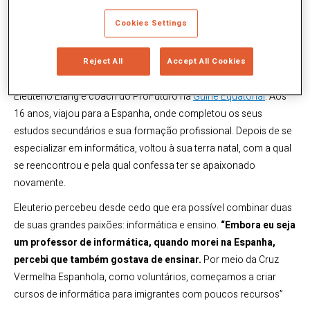
novas tecnologias e acredito
Cookies Settings
que a educação não pode ser
deixada para trás”.
Reject All
Accept All Cookies
Eleuterio Elang é coach do ProFuturo na
Guiné Equatorial
. Aos
16 anos, viajou para a Espanha, onde completou os seus
estudos secundários e sua formação profissional. Depois de se
especializar em informática, voltou à sua terra natal, com a qual
se reencontrou e pela qual confessa ter se apaixonado
novamente.
Eleuterio percebeu desde cedo que era possível combinar duas
de suas grandes paixões: informática e ensino.
“Embora eu seja
um professor de informática, quando morei na Espanha,
percebi que também gostava de ensinar.
Por meio da Cruz
Vermelha Espanhola, como voluntários, começamos a criar
cursos de informática para imigrantes com poucos recursos”