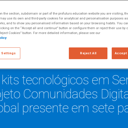
o Brasil
 the section, subdomain or part of the profuturo.education website you are visiting, th
ay use its own and third-party cookies for analytical and personalisation purposes as w
rks, and to show you personalised information based on your browsing habits. You can
licking on the “Accept all and continue” button or configure them or reject their use by c
eject Cookies” button. For more detailed information, please see our
licy
 Settings
Reject All
Accept 
 kits tecnológicos em S
jeto Comunidades Digitai
global presente em sete p