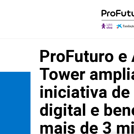
ProFuturo e
Quem somos
Descobrir o Ob
O qu
Governança
Autores e Cola
Onde
Tower ampl
Aliados
Conversações
Canal
iniciativa d
Reconhecimentos
digital e be
mais de 3 mi