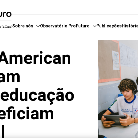
Sobre nós
Observatório ProFuturo
Publicações
Históri
 American
servatório
e fazemos
Categorias
P
boradores
 estamos
Enfoques
iam
 de Denúncias
Competências XXI
e educação
Soluções Inovadoras
Experiências Inspiradoras
neficiam
Tendências
l