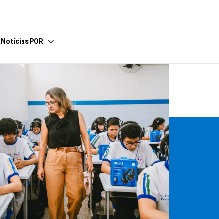
a
Notícias
POR
ortuguês