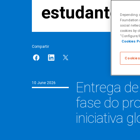
estudantes n
Depending on
Foundation m
social netwo
cookies by c
“Configure/R
Cookies Po
Compartir
Cookies
Entrega de
10 June 2026
fase do pro
iniciativa 