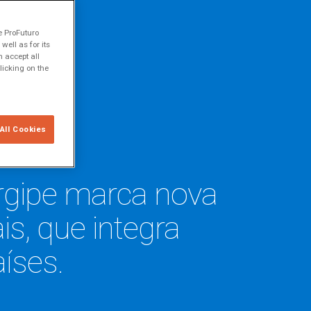
e ProFuturo
ell as for its
 accept all
licking on the
All Cookies
ergipe marca nova
s, que integra
aíses.