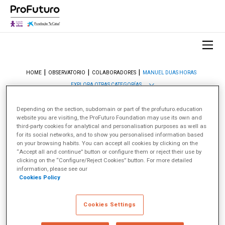
HOME
OBSERVATORIO
COLABORADORES
MANUEL DUAS HORAS
EXPLORA OTRAS CATEGORÍAS
Depending on the section, subdomain or part of the profuturo.education
website you are visiting, the ProFuturo Foundation may use its own and
Manuel Duas Horas
third-party cookies for analytical and personalisation purposes as well as
for its social networks, and to show you personalised information based
Coordenador regional do ProFuturo em Angola, ele
on your browsing habits. You can accept all cookies by clicking on the
lidera o trabalho de coordenadores locais em quatro
“Accept all and continue” button or configure them or reject their use by
províncias do país.
clicking on the “Configure/Reject Cookies” button. For more detailed
information, please see our
Cookies Policy
Sobre Manuel Duas Horas
Cookies Settings
< Ver todos los Colaboradores
Combatendo a lacuna educacional em Angola