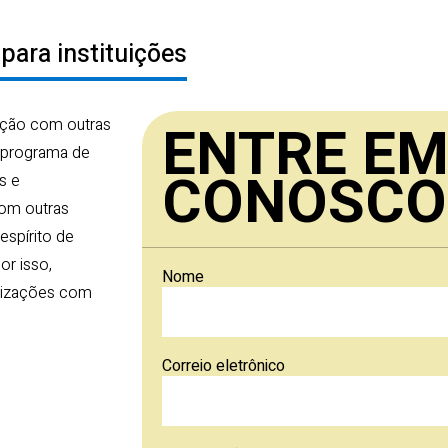
para instituições
ENTRE E
ação com outras
m programa de
CONOSCO
s e
com outras
espírito de
or isso,
Nome
nizações com
Correio eletrônico