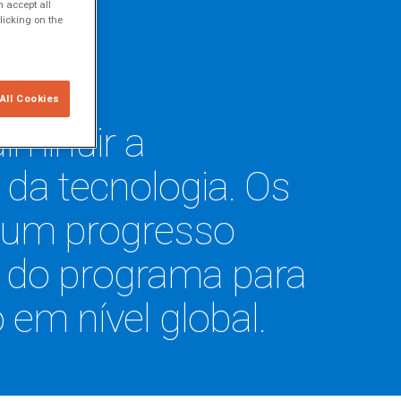
 accept all
licking on the
All Cookies
iminuir a
da tecnologia. Os
 um progresso
al do programa para
em nível global.