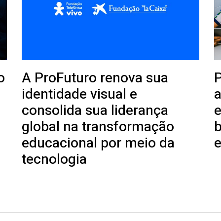
o
A ProFuturo renova sua
P
identidade visual e
a
consolida sua liderança
e
global na transformação
b
educacional por meio da
e
tecnologia