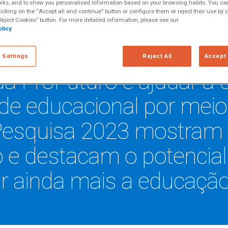
rks, and to show you personalised information based on your browsing habits. You can
licking on the “Accept all and continue” button or configure them or reject their use by c
eject Cookies” button. For more detailed information, please see our
licy
 Settings
Reject All
Accept 
da ProFuturo é ajudar a d
de educacional por meio 
Pesquisa 2023 mostram
ivo e destacam o potenci
r ainda mais a educação 