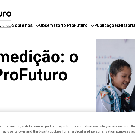
Sobre nós
Observatório ProFuturo
Publicações
Históri
medição: o
servatório
e fazemos
Categorias
E
boradores
 estamos
Enfoques
E
ProFuturo
 de Denúncias
Competências XXI
F
Soluções Inovadoras
P
Experiências Inspiradoras
Tendências
 the section, subdomain or part of the profuturo.education website you are visiting, th
ay use its own and third-party cookies for analytical and personalisation purposes as w