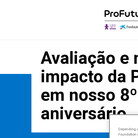
Avaliação e 
Quem somos
Descobrir o Ob
O qu
Governança
Autores e Cola
Onde
impacto da 
Aliados
Conversações
Canal
em nosso 8º
Reconhecimentos
aniversário
Depending on
Foundation m