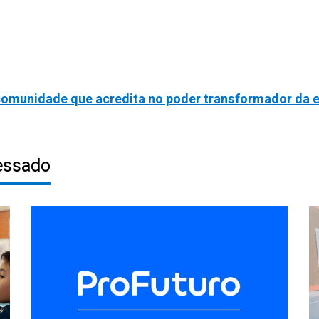
 comunidade que acredita no poder transformador da 
essado