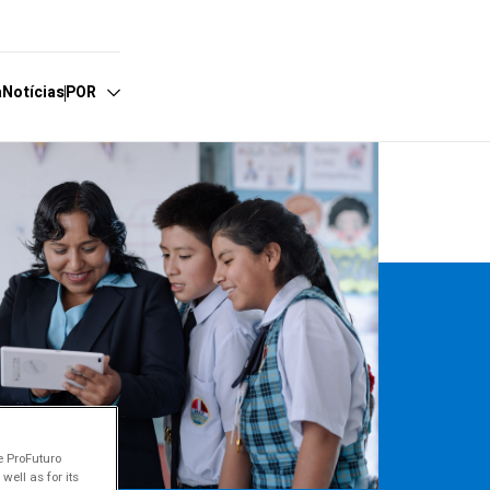
a
Notícias
POR
spañol
nglish
rançais
ortuguês
e ProFuturo
ell as for its