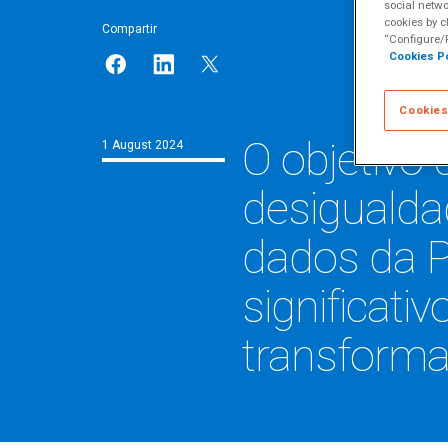
social netwo
cookies by c
Compartir
“Configure/R
Cookies Po
Cookies
O objetivo 
1 August 2024
desigualda
dados da 
significat
transforma