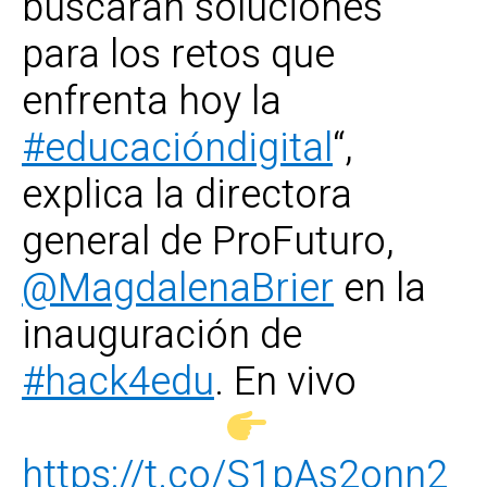
buscarán soluciones
para los retos que
enfrenta hoy la
#educacióndigital
“,
explica la directora
general de ProFuturo,
@MagdalenaBrier
en la
inauguración de
#hack4edu
. En vivo
https://t.co/S1pAs2onn2