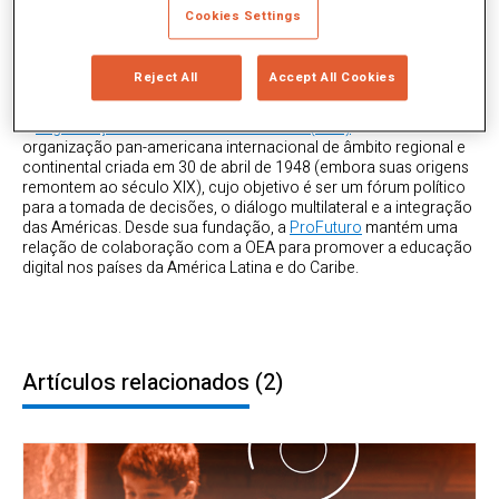
Cookies Settings
< Ver todos los Colaboradores
Um grande aliado para promover a educação digital na América
Reject All
Accept All Cookies
Latina e no Caribe
A
Organização dos Estados Americanos (OEA)
é uma
organização pan-americana internacional de âmbito regional e
continental criada em 30 de abril de 1948 (embora suas origens
remontem ao século XIX), cujo objetivo é ser um fórum político
para a tomada de decisões, o diálogo multilateral e a integração
das Américas. Desde sua fundação, a
ProFuturo
mantém uma
relação de colaboração com a OEA para promover a educação
digital nos países da América Latina e do Caribe.
Artículos relacionados
(2)