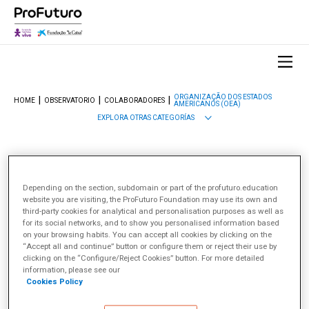
ORGANIZAÇÃO DOS ESTADOS
HOME
OBSERVATORIO
COLABORADORES
AMERICANOS (OEA)
EXPLORA OTRAS CATEGORÍAS
Organização dos Estados
Depending on the section, subdomain or part of the profuturo.education
Americanos (OEA)
website you are visiting, the ProFuturo Foundation may use its own and
third-party cookies for analytical and personalisation purposes as well as
Desde sua fundação, a ProFuturo mantém uma relação
for its social networks, and to show you personalised information based
de colaboração com a OEA para promover a educação
on your browsing habits. You can accept all cookies by clicking on the
digital nos países da América Latina e do Caribe.
“Accept all and continue” button or configure them or reject their use by
clicking on the “Configure/Reject Cookies” button. For more detailed
information, please see our
Sobre Organização dos Estados Americanos
Cookies Policy
(OEA)