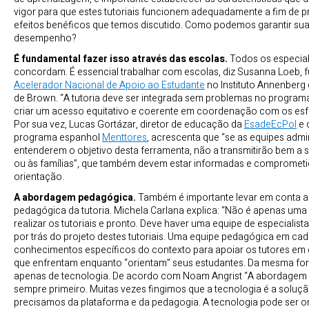
vigor para que estes tutoriais funcionem adequadamente a fim de p
efeitos benéficos que temos discutido. Como podemos garantir sua
desempenho?
É fundamental fazer isso através das escolas.
Todos os especial
concordam. É essencial trabalhar com escolas, diz Susanna Loeb, 
Acelerador Nacional de Apoio ao Estudante
no Instituto Annenberg
de Brown. “A tutoria deve ser integrada sem problemas no program
criar um acesso equitativo e coerente em coordenação com os esf
Por sua vez, Lucas Gortázar, diretor de educação da
EsadeEcPol
e 
programa espanhol
Menttores
, acrescenta que “se as equipes admi
entenderem o objetivo desta ferramenta, não a transmitirão bem a 
ou às famílias”, que também devem estar informadas e compromet
orientação.
A abordagem pedagógica.
Também é importante levar em conta 
pedagógica da tutoria. Michela Carlana explica: “Não é apenas uma
realizar os tutoriais e pronto. Deve haver uma equipe de especialis
por trás do projeto destes tutoriais. Uma equipe pedagógica em ca
conhecimentos específicos do contexto para apoiar os tutores em
que enfrentam enquanto “orientam” seus estudantes. Da mesma for
apenas de tecnologia. De acordo com Noam Angrist “A abordagem 
sempre primeiro. Muitas vezes fingimos que a tecnologia é a soluç
precisamos da plataforma e da pedagogia. A tecnologia pode ser on