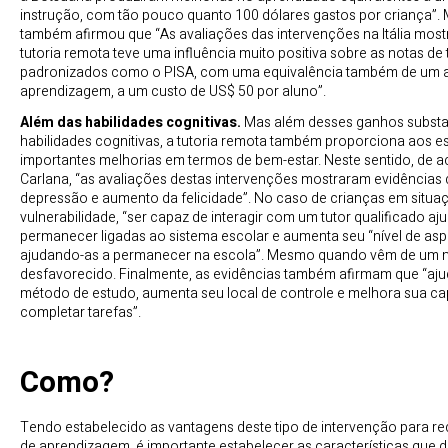
instrução, com tão pouco quanto 100 dólares gastos por criança”. 
também afirmou que “As avaliações das intervenções na Itália mos
tutoria remota teve uma influência muito positiva sobre as notas de 
padronizados como o PISA, com uma equivalência também de um 
aprendizagem, a um custo de US$ 50 por aluno”.
Além das habilidades cognitivas.
Mas além desses ganhos substa
habilidades cognitivas, a tutoria remota também proporciona aos e
importantes melhorias em termos de bem-estar. Neste sentido, de
Carlana, “as avaliações destas intervenções mostraram evidências 
depressão e aumento da felicidade”. No caso de crianças em situa
vulnerabilidade, “ser capaz de interagir com um tutor qualificado aj
permanecer ligadas ao sistema escolar e aumenta seu “nível de asp
ajudando-as a permanecer na escola”. Mesmo quando vêm de um 
desfavorecido. Finalmente, as evidências também afirmam que “aju
método de estudo, aumenta seu local de controle e melhora sua c
completar tarefas”.
Como?
Tendo estabelecido as vantagens deste tipo de intervenção para re
de aprendizagem, é importante estabelecer as características que 