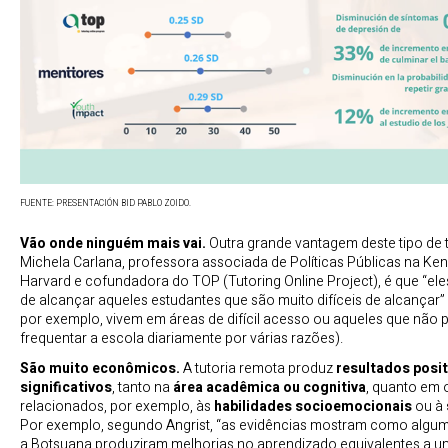
FUENTE: PRESENTACIÓN BID PABLO ZOIDO.
Vão onde ninguém mais vai.
Outra grande vantagem deste tipo de 
Michela Carlana, professora associada de Políticas Públicas na K
Harvard e cofundadora do TOP (Tutoring Online Project), é que “el
de alcançar aqueles estudantes que são muito difíceis de alcançar”
por exemplo, vivem em áreas de difícil acesso ou aqueles que não
frequentar a escola diariamente por várias razões).
São muito econômicos.
A tutoria remota produz
resultados posi
significativos
, tanto na
área acadêmica ou cognitiva
, quanto em 
relacionados, por exemplo, às
habilidades socioemocionais
ou à
Por exemplo, segundo Angrist, “as evidências mostram como algu
a Botsuana produziram melhorias no aprendizado equivalentes a u