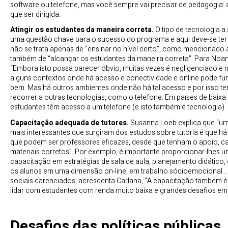
software ou telefone, mas você sempre vai precisar de pedagogia: 
que ser dirigida.
Atingir os estudantes da maneira correta.
O tipo de tecnologia a 
uma questão chave para o sucesso do programa e aqui deve-se te
não se trata apenas de “ensinar no nível certo”, como mencionado
também de “alcançar os estudantes da maneira correta”. Para Noam
“Embora isto possa parecer óbvio, muitas vezes é negligenciado e 
alguns contextos onde há acesso e conectividade e online pode fu
bem. Mas há outros ambientes onde não há tal acesso e por isso t
recorrer a outras tecnologias, como o telefone. Em países de baixa
estudantes têm acesso a um telefone (e isto também é tecnologia).
Capacitação adequada de tutores.
Susanna Loeb explica que “um
mais interessantes que surgiram dos estudos sobre tutoria é que h
que podem ser professores eficazes, desde que tenham o apoio, c
materiais corretos”. Por exemplo, é importante proporcionar-lhes 
capacitação em estratégias de sala de aula, planejamento didático
os alunos em uma dimensão on-line, em trabalho sócioemocional
sociais carenciados, acrescenta Carlana, “A capacitação também é
lidar com estudantes com renda muito baixa e grandes desafios em
Desafios das políticas públicas