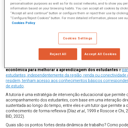
personalisation purposes as well as for its social networks, and to show you pe
information based on your browsing habits. You can accept all cookies by click
“Accept all and continue” button or configure them or reject their use by clicking
“Configure/Reject Cookies” button. For more detailed information, please see ou
Cookies Policy
FONTE: APRESENTAÇÃO PABLO ZOIDO, BID.
Naturalmente, os dados nos dizem que foram
as populações mais 
Cookies Settings
mais afetadas por estas perdas de aprendizagem
(BID, 2022). A
desigualdades educacionais entre os estudantes favorecidos, aqu
a recursos digitais, ou aqueles que conseguiram frequentar a escol
Reject All
Accept All Cookies
mostram a importância e, sobretudo, a urgência do desafio.
Neste contexto, a
tutoria remota é apresentada como uma altern
econômica para melhorar a aprendizagem dos estudantes
e
par
estudantes, independentemente da região, renda ou conectividade
residem, tenham acesso aos conhecimentos básicos correspondent
de estudo
.
A tutoria é uma estratégia de intervenção educacional que permite 
acompanhamento dos estudantes, com base em uma interação diret
sustentada ao longo do tempo, entre eles e um tutor que permite a
conhecimento de forma reflexiva (Díaz
et al.,
1999 e Roscoe e Chi, 
BID, 2022).
Quais são os pontos fortes desta dinâmica de trabalho? Como pod