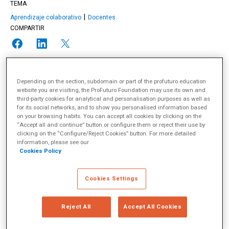
TEMA
Aprendizaje colaborativo
Docentes
COMPARTIR
Depending on the section, subdomain or part of the profuturo.education
website you are visiting, the ProFuturo Foundation may use its own and
Todo 5 de outubro é celebrado o
Dia Mundial dos Professores
,
third-party cookies for analytical and personalisation purposes as well as
em comemoração à Recomendação da
OIT
e
UNESCO
sobre a
for its social networks, and to show you personalised information based
Situação do Pessoal Docente, de 1966. Esta recomendação
on your browsing habits. You can accept all cookies by clicking on the
promove ações nacionais e internacionais para enfrentar a
“Accept all and continue” button or configure them or reject their use by
escassez de professores no mundo, melhorar suas condições
clicking on the “Configure/Reject Cookies” button. For more detailed
information, please see our
profissionais, sociais e econômicas e promover sua formação e
Cookies Policy
desenvolvimento contínuos.
Em 2023, a UNESCO e a
Teacher Task Force (TTF)
publicaram o
Relatório Mundial sobre o Pessoal Docente: Enfrentando a
Cookies Settings
Escassez de Professores
, que, apesar dos avanços na
profissionalização da docência, revela um cenário de desafios
Reject All
Accept All Cookies
semelhante ao descrito na década de 1960. Segundo o
relatório, há uma escassez global de mais de 44 milhões de
professores, número necessário para atender à demanda por