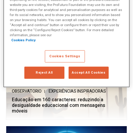
website you are visiting, the ProFuturo Foundation may use its own and
third-party cookies for analytical and personalisation purposes as well as
OBSERVATORIO
TENDÊNCIAS
for its social networks, and to show you personalised information based
A IA vista pelos estudantes: grande igualador ou
on your browsing habits. You can accept all cookies by clicking on the
“Accept all and continue” button or configure them or reject their use by
nova linha divisória na educação?
clicking on the “Configure/Reject Cookies” button. For more detailed
information, please see our
Cookies Policy
Cookies Settings
Reject All
Accept All Cookies
OBSERVATORIO
EXPERIÊNCIAS INSPIRADORAS
Educação em 160 caracteres: reduzindo a
desigualdade educacional com mensagens
móveis