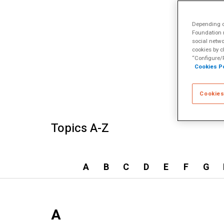
Depending on
Foundation m
social netwo
cookies by c
“Configure/R
Cookies Po
Cookies
Topics A-Z
A
B
C
D
E
F
G
A