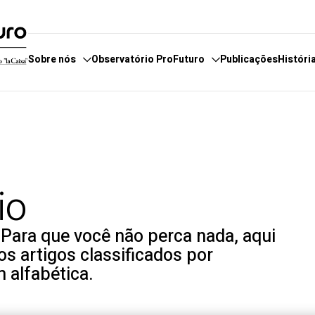
Sobre nós
Observatório ProFuturo
Publicações
Históri
servatório
e fazemos
Categorias
E
boradores
 estamos
Enfoques
E
 de Denúncias
Competências XXI
P
io
Soluções Inovadoras
Experiências Inspiradoras
 Para que você não perca nada, aqui
Tendências
s artigos classificados por
 alfabética.