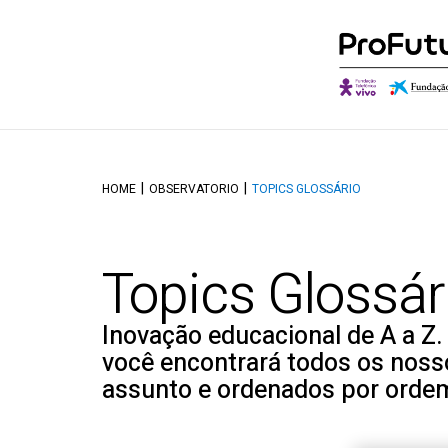
Quem somos
Descobrir o Ob
O qu
HOME
OBSERVATORIO
TOPICS GLOSSÁRIO
Governança
Autores e Cola
Onde
Aliados
Conversações
Canal
Topics Glossár
Reconhecimentos
Inovação educacional de A a Z.
você encontrará todos os nosso
assunto e ordenados por ordem