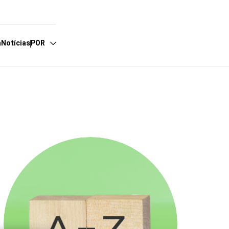
a
Notícias
POR
spañol
nglish
ortuguês