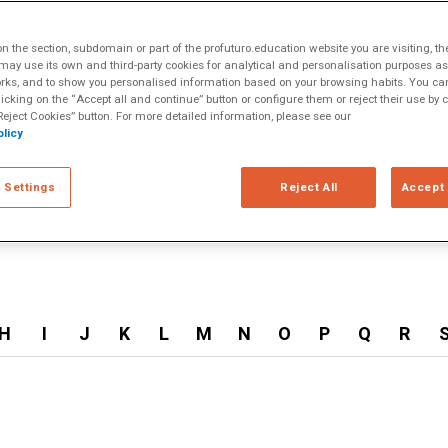
 the section, subdomain or part of the profuturo.education website you are visiting, th
ay use its own and third-party cookies for analytical and personalisation purposes as w
rks, and to show you personalised information based on your browsing habits. You can
licking on the “Accept all and continue” button or configure them or reject their use by c
eject Cookies” button. For more detailed information, please see our
licy
 Settings
Reject All
Accept 
H
I
J
K
L
M
N
O
P
Q
R