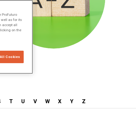
e ProFuturo
ell as for its
 accept all
licking on the
All Cookies
S
T
U
V
W
X
Y
Z