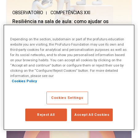
OBSERVATORIO
COMPETÊNCIAS XXI
Resiliência na sala de aula: como ajudar os
estudantes a crescer diante dos desafios
Depending on the section, subdomain or part of the profuturo.education
website you are visiting, the ProFuturo Foundation may use its own and
third-party cookies for analytical and personalisation purposes as well as
for its social networks, and to show you personalised information based
on your browsing habits. You can accept all cookies by clicking on the
“Accept all and continue” button or configure them or reject their use by
clicking on the “Configure/Reject Cookies” button. For more detailed
information, please see our
Cookies Policy
Cookies Settings
OBSERVATORIO
COMPETÊNCIAS XXI
A Ciência do Pensamento Crítico e Por Que Ele
Nos Faz Falta
Reject All
Accept All Cookies