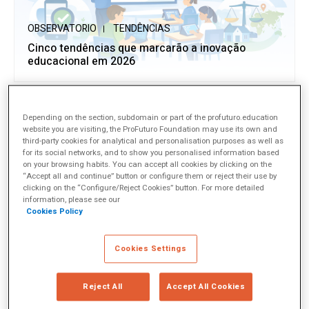
OBSERVATORIO
TENDÊNCIAS
Cinco tendências que marcarão a inovação
educacional em 2026
Depending on the section, subdomain or part of the profuturo.education
website you are visiting, the ProFuturo Foundation may use its own and
third-party cookies for analytical and personalisation purposes as well as
for its social networks, and to show you personalised information based
on your browsing habits. You can accept all cookies by clicking on the
“Accept all and continue” button or configure them or reject their use by
clicking on the “Configure/Reject Cookies” button. For more detailed
information, please see our
Cookies Policy
OBSERVATORIO
EXPERIÊNCIAS INSPIRADORAS
Feedback formativo: como transformar a
Cookies Settings
avaliação em aprendizagem
Reject All
Accept All Cookies