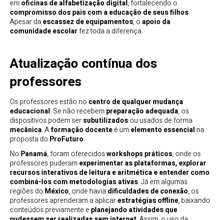
em
oficinas de alfabetização digital
, fortalecendo o
compromisso dos pais com a educação de seus filhos
.
Apesar da
escassez de equipamentos
, o
apoio da
comunidade escolar
fez toda a diferença.
Atualização contínua dos
professores
Os professores estão no
centro de qualquer mudança
educacional
. Se não recebem
preparação adequada
, os
dispositivos podem ser
subutilizados
ou usados de forma
mecânica
. A
formação docente
é um
elemento essencial
na
proposta do
ProFuturo
.
No
Panamá
, foram oferecidos
workshops práticos
, onde os
professores puderam
experimentar as plataformas, explorar
recursos interativos de leitura e aritmética e entender como
combiná-los com metodologias ativas
. Já em algumas
regiões do
México
, onde havia
dificuldades de conexão
, os
professores aprenderam a aplicar
estratégias offline
, baixando
conteúdos previamente e
planejando atividades que
pudessem ser realizadas sem internet
. Assim, o uso da