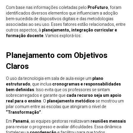
Com base nas informações coletadas pelo
ProFuturo
, foram
identificados diversos elementos que influenciam a adoção
bem-sucedida de dispositivos digitais e das metodologias
associadas ao seu uso. Esses fatores estão relacionados, entre
outros aspectos, à
planejamento, integração curricular e
formação docente
. Vamos explorá-los:
Planejamento com Objetivos
Claros
O uso da tecnologia em sala de aula exige um
plano
estruturado
, que inclua
cronogramas e responsabilidades
bem definidas
. Isso evita que os professores se sintam
sobrecarregados e garante que
cada recurso seja um apoio
real para o ensino
. O
planejamento metódico
se mostrou um
pilar comum entre as escolas que atingiram o nível de
“Transformação”
.
Em
Panamá
, as equipes gestoras realizavam
reuniões mensais
para revisar o progresso e avaliar dificuldades. Essa dinâmica
fortaleceu a
coordenação
e facilitou para que todos