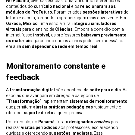
No
Panamá
, diversas escolas tomaram como referência os
conteúdos do
currículo nacional
e os
relacionaram aos
módulos do ProFuturo
. Foram criadas
sessões interativas
de
leitura e escrita, tornando a aprendizagem mais envolvente. Em
Oaxaca, México
, uma escola rural
integrou simuladores
virtuais
para o ensino de
Ciências
. Embora a conexão com a
internet fosse
instável
, os professores
baixavam previamente
os materiais
, garantindo que os alunos pudessem acessá-los
em aula
sem depender da rede em tempo real
.
Monitoramento constante e
feedback
A
transformação digital
não acontece
da noite para o dia
. As
escolas que avançam em direção à categoria de
“Transformação”
implementam
sistemas de monitoramento
que permitem
ajustar práticas pedagógicas
rapidamente e
oferecer
suporte direto
a quem precisa.
Por exemplo, no
Panamá
, foram
designados
coaches
para
realizar
visitas periódicas
aos professores, esclarecendo
dúvidas e oferecendo
sugestões imediatas
. Esse