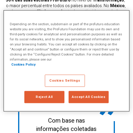
50% das suas escolas ProFuturo
no nível de
Transformação
,
o maior percentual entre todos os países avaliados. No
México
,
embora apenas
6% das escolas
tenham atingido esse nível, o
contexto foi desafiador devido às
desigualdades na
conectividade e nos recursos disponíveis
.
Depending on the section, subdomain or part of the profuturo.education
website you are visiting, the ProFuturo Foundation may use its own and
Esses contrastes fazem com que os dois países sejam
third-party cookies for analytical and personalisation purposes as well as
exemplos complementares
:
o Panamá como um modelo de
for its social networks, and to show you personalised information based
sucesso consolidado
, e o
México como um cenário onde os
on your browsing habits. You can accept all cookies by clicking on the
avanços são notáveis mesmo diante de condições adversas
.
“Accept all and continue” button or configure them or reject their use by
clicking on the “Configure/Reject Cookies” button. For more detailed
Neste artigo, exploraremos os
fatores-chave
que permitiram às
information, please see our
escolas do Panamá e do México liderarem a
transformação
Cookies Policy
pedagógica digital
.
Cookies Settings
Reject All
Accept All Cookies
Com base nas
informações coletadas