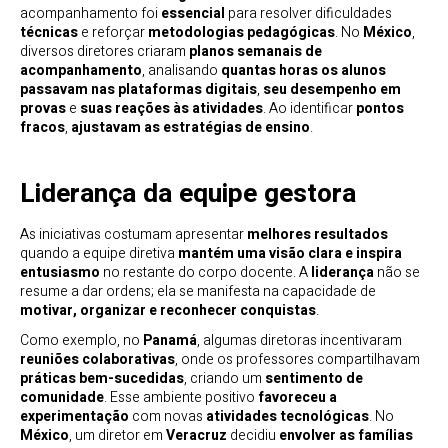
acompanhamento foi
essencial
para resolver dificuldades
técnicas
e reforçar
metodologias pedagógicas
. No
México
,
diversos diretores criaram
planos semanais de
acompanhamento
, analisando
quantas horas os alunos
passavam nas plataformas digitais
,
seu desempenho em
provas
e
suas reações às atividades
. Ao identificar
pontos
fracos
,
ajustavam as estratégias de ensino
.
Liderança da equipe gestora
As iniciativas costumam apresentar
melhores resultados
quando a equipe diretiva
mantém uma visão clara e inspira
entusiasmo
no restante do corpo docente. A
liderança
não se
resume a dar ordens; ela se manifesta na capacidade de
motivar, organizar e reconhecer conquistas
.
Como exemplo, no
Panamá
, algumas diretoras incentivaram
reuniões colaborativas
, onde os professores compartilhavam
práticas bem-sucedidas
, criando um
sentimento de
comunidade
. Esse ambiente positivo
favoreceu a
experimentação
com novas
atividades tecnológicas
. No
México
, um diretor em
Veracruz
decidiu
envolver as famílias