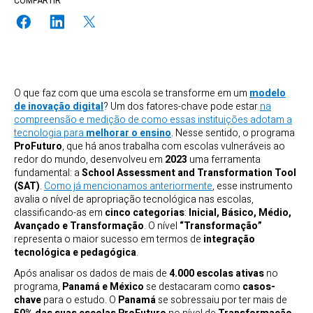
COMPARTIR
O que faz com que uma escola se transforme em um
modelo
de inovação digital
? Um dos fatores-chave pode estar
na
compreensão e medição de como essas instituições adotam a
tecnologia para
melhorar o ensino
. Nesse sentido, o programa
ProFuturo
, que há anos trabalha com escolas vulneráveis ao
redor do mundo, desenvolveu em
2023
uma ferramenta
fundamental: a
School Assessment and Transformation Tool
(SAT)
.
Como já mencionamos anteriormente
, esse instrumento
avalia o nível de apropriação tecnológica nas escolas,
classificando-as em
cinco categorias
:
Inicial, Básico, Médio,
Avançado e Transformação
. O nível
“Transformação”
representa o maior sucesso em termos de
integração
tecnológica e pedagógica
.
Após analisar os dados de mais de
4.000 escolas ativas
no
programa,
Panamá e México
se destacaram como
casos-
chave
para o estudo. O
Panamá
se sobressaiu por ter mais de