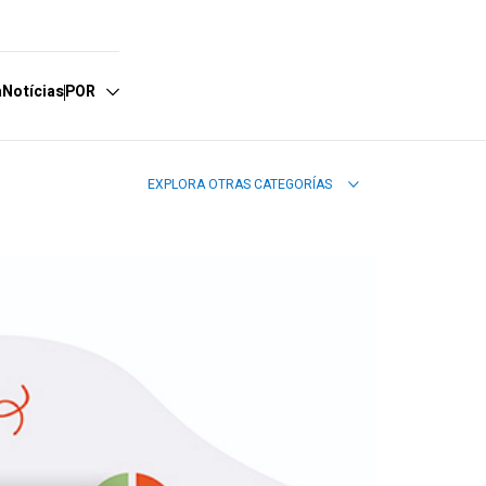
a
Notícias
POR
EXPLORA OTRAS CATEGORÍAS
spañol
nglish
ortuguês