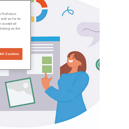
e ProFuturo
ell as for its
 accept all
licking on the
All Cookies