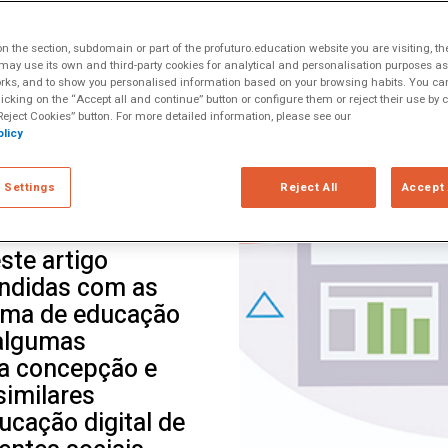
uturo
 the section, subdomain or part of the profuturo.education website you are visiting, th
ay use its own and third-party cookies for analytical and personalisation purposes as w
rks, and to show you personalised information based on your browsing habits. You can
ção e tecnologia
licking on the “Accept all and continue” button or configure them or reject their use by c
s popular por seu
eject Cookies” button. For more detailed information, please see our
licy
substanciais na
 em ambientes
 Settings
Reject All
Accept 
o incipiente, no
 precisam ser
ste artigo
endidas com as
rama de educação
 algumas
 a concepção e
imilares
cação digital de