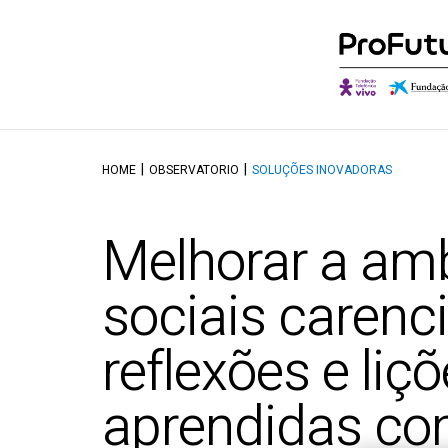
HOME
OBSERVATORIO
SOLUÇÕES INOVADORAS
Quem somos
Descobrir o Ob
O qu
Governança
Autores e Cola
Onde
Melhorar a am
Aliados
Conversações
Canal
Reconhecimentos
sociais carenc
reflexões e liç
aprendidas co