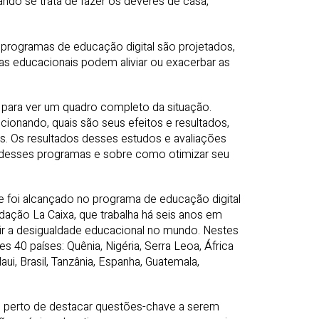
ndo se trata de fazer os deveres de casa,
rogramas de educação digital são projetados,
s educacionais podem aliviar ou exacerbar as
 para ver um quadro completo da situação.
ionando, quais são seus efeitos e resultados,
s. Os resultados desses estudos e avaliações
e desses programas e sobre como otimizar seu
 foi alcançado no programa de educação digital
ação La Caixa, que trabalha há seis anos em
nuir a desigualdade educacional no mundo. Nestes
 40 países: Quênia, Nigéria, Serra Leoa, África
aui, Brasil, Tanzânia, Espanha, Guatemala,
s perto de destacar questões-chave a serem