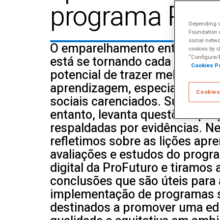
programa ProF
Depending on
Foundation m
social netwo
O emparelhamento entre educa
cookies by c
está se tornando cada vez mai
“Configure/R
Cookies Po
potencial de trazer melhorias 
aprendizagem, especialmente
Cookies
sociais carenciados. Sua adoçã
entanto, levanta questões que
respaldadas por evidências. Ne
refletimos sobre as lições apr
avaliações e estudos do prog
digital da ProFuturo e tiramos
conclusões que são úteis para
implementação de programas s
destinados a promover uma edu