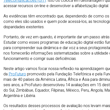
Telecomunicações (UIT)
. Isto os coloca em desvantagem qua
acessar recursos on-line e desenvolver a alfabetização digital.
As evidências têm encontrado que, dependendo de como os p
como eles são usados e quem pode acessá-los, as tecnologia
disparidades existentes.
Portanto, de vez em quando, é importante dar um passo atrás
Estudar como esses programas de educação digital estão func
para compreender sua dinâmica e dar voz a seus protagonista
nos fornecerão informações sistematizadas sobre a utilidad
funcionamento e corrigir suas deficiências.
Neste artigo vamos focar nossa reflexão na aprendizagem que
da
ProFuturo
promovido pela Fundação Telefónica e pela Fund
mais de 40 países da América Latina, África e Ásia para dimi
seis anos, a ProFuturo desenvolveu 14 avaliações em 15 destes
do Sul, Zimbábue, Equador, Filipinas, México, Peru, Angola, Mal
Argentina e Libéria.
Os resultados desses processos de avaliação nos levam mai