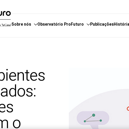
Sobre nós
Observatório ProFuturo
Publicações
Históri
servatório
e fazemos
Categorias
E
boradores
 estamos
Enfoques
E
bientes
 de Denúncias
Competências XXI
P
Soluções Inovadoras
iados:
Experiências Inspiradoras
Tendências
ões
m o