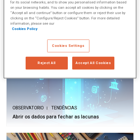
for its social networks, and to show you personalised information based
on your browsing habits. You can accept all cookies by clicking on the
OBSERVATORIO
TENDÊNCIAS
“Accept all and continue” button or configure them or reject their use by
clicking on the “Configure/Reject Cookies” button. For more detailed
A tecnologia não ensina sozinha: descobertas
information, please see our
empíricas da OCDE
Cookies Policy
Cookies Settings
Reject All
Accept All Cookies
OBSERVATORIO
TENDÊNCIAS
Abrir os dados para fechar as lacunas