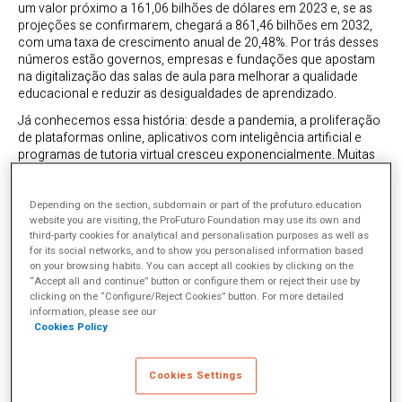
um valor próximo a 161,06 bilhões de dólares em 2023 e, se as
projeções se confirmarem, chegará a 861,46 bilhões em 2032,
com uma taxa de crescimento anual de 20,48%. Por trás desses
números estão governos, empresas e fundações que apostam
na digitalização das salas de aula para melhorar a qualidade
educacional e reduzir as desigualdades de aprendizado.
Já conhecemos essa história: desde a pandemia, a proliferação
de plataformas online, aplicativos com inteligência artificial e
programas de tutoria virtual cresceu exponencialmente. Muitas
escolas migraram para o ensino remoto, o que revelou tanto o
potencial quanto os desafios de incorporar a tecnologia no
currículo.
Enquanto alguns sistemas adotaram soluções digitais
Depending on the section, subdomain or part of the profuturo.education
website you are visiting, the ProFuturo Foundation may use its own and
de forma relativamente rápida
, outros enfrentaram sérias
third-party cookies for analytical and personalisation purposes as well as
limitações de infraestrutura e acesso. Nesse contexto, a
for its social networks, and to show you personalised information based
alfabetização infantil — um requisito essencial para o
on your browsing habits. You can accept all cookies by clicking on the
desenvolvimento acadêmico — tornou-se o foco de muitos
“Accept all and continue” button or configure them or reject their use by
pesquisadores que buscam entender se as ferramentas
clicking on the “Configure/Reject Cookies” button. For more detailed
tecnológicas realmente fazem diferença.
information, please see our
Cookies Policy
A tecnologia realmente
Cookies Settings