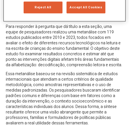
melhora a alfabetização? O
Reject All
Accept All Cookies
que diz a evidência
Para responder à pergunta que dá título a esta seção, uma
equipe de pesquisadores realizou uma metanálise com 119
estudos publicados entre 2010 e 2023, todos focados em
avaliar o efeito de diferentes recursos tecnológicos na leitura e
na escrita de crianças do ensino fundamental. O objetivo deste
estudo foi examinar resultados concretos e estimar até que
ponto as intervenções digitais afetam três áreas fundamentais
da alfabetização: decodificação, compreensão leitora e escrita.
Essa metanálise baseou-se na revisão sistemática de estudos
internacionais que atendiam a certos critérios de qualidade
metodológica, como amostras representativas e o uso de
medidas padronizadas. Os pesquisadores buscaram identificar
padrões comuns e diferenças com base em fatores como a
duração da intervenção, o contexto socioeconômico e as
características individuais dos alunos. Dessa forma, a síntese
resultante oferece uma visão abrangente que permite a
professores, famílias e formuladores de políticas públicas
avaliarem a real utilidade dessas ferramentas.