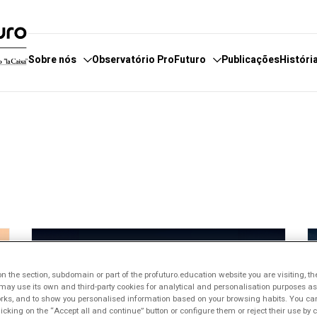
Sobre nós
Observatório ProFuturo
Publicações
Históri
servatório
e fazemos
Categorias
E
boradores
 estamos
Enfoques
E
 de Denúncias
Competências XXI
P
Soluções Inovadoras
Experiências Inspiradoras
Tendências
 the section, subdomain or part of the profuturo.education website you are visiting, th
ay use its own and third-party cookies for analytical and personalisation purposes as w
rks, and to show you personalised information based on your browsing habits. You can
licking on the “Accept all and continue” button or configure them or reject their use by c