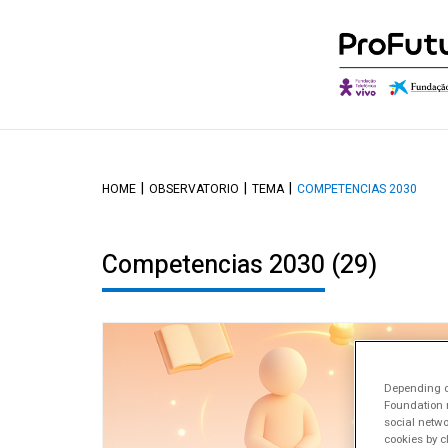
Quem somos
Descobrir o Ob
O qu
HOME
OBSERVATORIO
TEMA
COMPETENCIAS 2030
Governança
Autores e Cola
Onde
Aliados
Conversações
Canal
Competencias 2030
(29)
Reconhecimentos
Depending on
Foundation m
social netwo
cookies by c