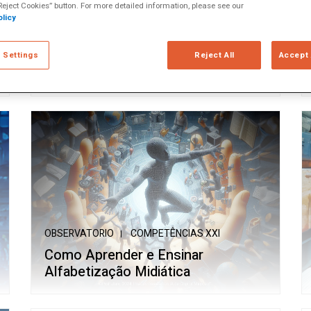
eject Cookies” button. For more detailed information, please see our
licy
OBSERVATORIO
COMPETÊNCIAS XXI
IA Generativa na Educação: Como
 Settings
Reject All
Accept 
Fazemos?
OBSERVATORIO
COMPETÊNCIAS XXI
Como Aprender e Ensinar
Alfabetização Midiática