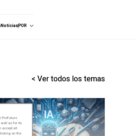
a
Notícias
POR
spañol
nglish
ortuguês
< Ver todos los temas
e ProFuturo
ell as for its
 accept all
licking on the