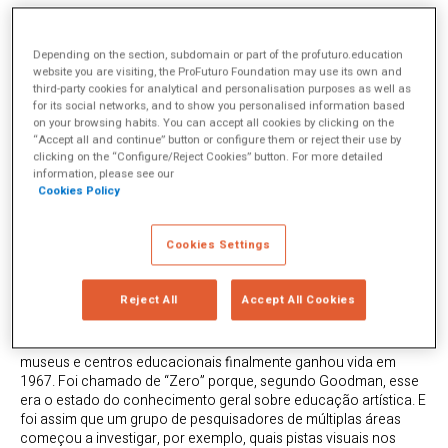
As origens
Depending on the section, subdomain or part of the profuturo.education
website you are visiting, the ProFuturo Foundation may use its own and
No final da década de 1950,
Nelson Goodman
era um filósofo
third-party cookies for analytical and personalisation purposes as well as
eminente com forte vocação para as artes,
nas palavras de seu
for its social networks, and to show you personalised information based
aluno Howard Gardner
(que mais tarde desenvolveria sua teoria
on your browsing habits. You can accept all cookies by clicking on the
das inteligências múltiplas) “tinha transformado sua sagacidade
“Accept all and continue” button or configure them or reject their use by
clicking on the “Configure/Reject Cookies” button. For more detailed
filosófica na natureza do conhecimento e da prática artística em
information, please see our
muitas ocasiões”. Goodman acreditava firmemente que as
Cookies Policy
formas artísticas de conhecimento eram tão importantes,
preciosas e desafiadoras quanto o conhecimento nas ciências
e em outros campos. Ele também acreditava que a maioria dos
Cookies Settings
estudantes da
Escola de Pós-graduação em Educação de
Harvard
(e, de fato, a Universidade em geral) tinha pouca
compreensão da prática artística.
Reject All
Accept All Cookies
A ideia de criar um projeto para investigar a natureza específica
do conhecimento artístico e a forma como ele é transmitido nos
museus e centros educacionais finalmente ganhou vida em
1967. Foi chamado de “Zero” porque, segundo Goodman, esse
era o estado do conhecimento geral sobre educação artística. E
foi assim que um grupo de pesquisadores de múltiplas áreas
começou a investigar, por exemplo, quais pistas visuais nos