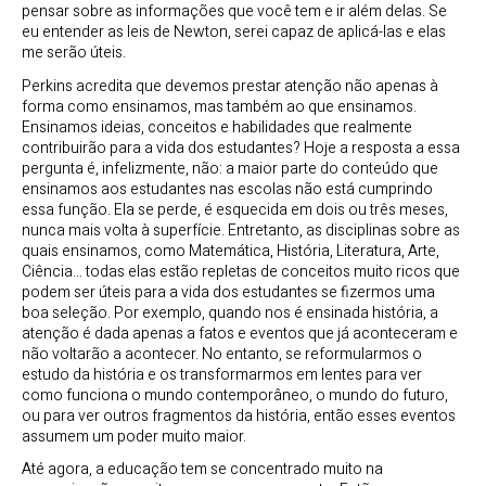
pensar sobre as informações que você tem e ir além delas. Se
eu entender as leis de Newton, serei capaz de aplicá-las e elas
me serão úteis.
Perkins acredita que devemos prestar atenção não apenas à
forma como ensinamos, mas também ao que ensinamos.
Ensinamos ideias, conceitos e habilidades que realmente
contribuirão para a vida dos estudantes? Hoje a resposta a essa
pergunta é, infelizmente, não: a maior parte do conteúdo que
ensinamos aos estudantes nas escolas não está cumprindo
essa função. Ela se perde, é esquecida em dois ou três meses,
nunca mais volta à superfície. Entretanto, as disciplinas sobre as
quais ensinamos, como Matemática, História, Literatura, Arte,
Ciência… todas elas estão repletas de conceitos muito ricos que
podem ser úteis para a vida dos estudantes se fizermos uma
boa seleção. Por exemplo, quando nos é ensinada história, a
atenção é dada apenas a fatos e eventos que já aconteceram e
não voltarão a acontecer. No entanto, se reformularmos o
estudo da história e os transformarmos em lentes para ver
como funciona o mundo contemporâneo, o mundo do futuro,
ou para ver outros fragmentos da história, então esses eventos
assumem um poder muito maior.
Até agora, a educação tem se concentrado muito na