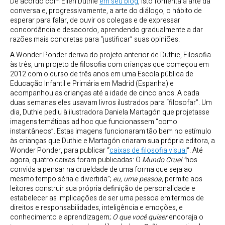
De acordo com Ellen Duthie
em seu blog
, isto fomenta a arte da
conversa e, progressivamente, a arte do diálogo, o hábito de
esperar para falar, de ouvir os colegas e de expressar
concordância e desacordo, aprendendo gradualmente a dar
razões mais concretas para “justificar” suas opiniões.
A Wonder Ponder deriva do projeto anterior de Duthie, Filosofia
às três, um projeto de filosofia com crianças que começou em
2012 com o curso de três anos em uma Escola pública de
Educação Infantil e Primária em Madrid (Espanha) e
acompanhou as crianças até a idade de cinco anos. A cada
duas semanas eles usavam livros ilustrados para “filosofar”. Um
dia, Duthie pediu à ilustradora Daniela Martagón que projetasse
imagens temáticas ad hoc que funcionassem “como
instantâneos”. Estas imagens funcionaram tão bem no estímulo
às crianças que Duthie e Martagón criaram sua própria editora, a
Wonder Ponder, para publicar “
caixas de filosofia visual
“. Até
agora, quatro caixas foram publicadas: O
Mundo Cruel “
nos
convida a pensar na crueldade de uma forma que seja ao
mesmo tempo séria e divertida”;
eu, uma pessoa,
permite aos
leitores construir sua própria definição de personalidade e
estabelecer as implicações de ser uma pessoa em termos de
direitos e responsabilidades, inteligência e emoções, e
conhecimento e aprendizagem;
O que você quiser
encoraja o