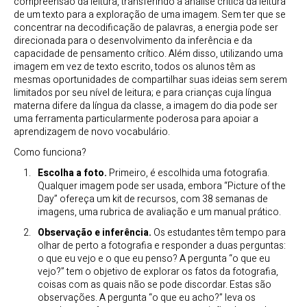
compreensão da leitura, transferindo a análise crítica da leitura
de um texto para a exploração de uma imagem. Sem ter que se
concentrar na decodificação de palavras, a energia pode ser
direcionada para o desenvolvimento da inferência e da
capacidade de pensamento crítico. Além disso, utilizando uma
imagem em vez de texto escrito, todos os alunos têm as
mesmas oportunidades de compartilhar suas ideias sem serem
limitados por seu nível de leitura; e para crianças cuja língua
materna difere da língua da classe, a imagem do dia pode ser
uma ferramenta particularmente poderosa para apoiar a
aprendizagem de novo vocabulário.
Como funciona?
Escolha a foto.
Primeiro, é escolhida uma fotografia.
Qualquer imagem pode ser usada, embora “Picture of the
Day” ofereça um kit de recursos, com 38 semanas de
imagens, uma rubrica de avaliação e um manual prático.
Observação e inferência.
Os estudantes têm tempo para
olhar de perto a fotografia e responder a duas perguntas:
o que eu vejo e o que eu penso? A pergunta “o que eu
vejo?” tem o objetivo de explorar os fatos da fotografia,
coisas com as quais não se pode discordar. Estas são
observações. A pergunta “o que eu acho?” leva os