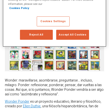
clicking on the “Configure/Reject Cookies” button. For more detailed
information, please see our
Cookies Policy
Cookies Settings
Reject All
Accept All Cookies
Wonder: maravillarse, asombrarse, preguntarse… incluso,
milagro. Ponder: reflexionar, ponderar, pensar, dar vueltas a las
cosas. Así que, si lo juntamos, Wonder Ponder vendría a ser algo
así como “asómbrate y reflexiona”.
Wonder Ponder
es un proyecto educativo, literario y filosófico,
creado por
Ellen Duthie
, una filósofa hispanobritánica, fan de