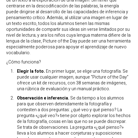
de un texto a la exploración de una imagen. Sin tener que
centrarse en la descodificación de las palabras, la energía
puede dirigirse al desarrollo de las capacidades de inferencia y
pensamiento crítico. Además, al utilizar una imagen en lugar de
un texto escrito, todos los alumnos tienen las mismas
oportunidades de compartir sus ideas sin verse limitados por su
nivel de lectura; y ara los niños cuya lengua materna difiere de la
lengua de la clase, Picture of the Day puede ser una herramienta
especialmente poderosa para apoyar el aprendizaje de nuevo
vocabulario.
¿Cómo funciona?
Elegir la foto.
En primer lugar, se elige una fotografía. Se
puede usar cualquier imagen, aunque “Picture of the Day”
ofrece un kit de recursos, con 38 semanas de imágenes,
una rúbrica de evaluación y un manual práctico.
Observación e inferencia.
Se da tiempo a los alumnos
para que observen detenidamente la fotografía y
contesten a dos preguntas: ¿qué veo y qué pienso? La
pregunta «¿qué veo?» tiene por objeto explorar los hechos
de la fotografía, cosas en las que no se puede discrepar.
Se trata de observaciones. La pregunta «¿qué pienso?»
lleva a los alumnos a hacer conjeturas y suposiciones