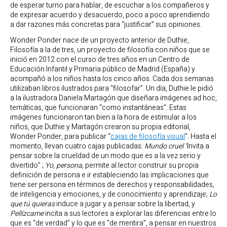
de esperar turno para hablar, de escuchar a los compañeros y
de expresar acuerdo y desacuerdo, poco a poco aprendiendo
a dar razones más concretas para “justificar” sus opiniones.
Wonder Ponder nace de un proyecto anterior de Duthie,
Filosofía a la de tres, un proyecto de filosofía con niños que se
inició en 2012 con el curso de tres años en un Centro de
Educación Infantil y Primaria público de Madrid (España) y
acompañó a los niños hasta los cinco años. Cada dos semanas
utilizaban libros ilustrados para “filosofar”. Un día, Duthie le pidió
a la ilustradora Daniela Martagón que diseñara imágenes ad hoc,
temáticas, que funcionaran “como instantáneas”. Estas
imágenes funcionaron tan bien a la hora de estimular a los
niños, que Duthie y Martagón crearon su propia editorial,
Wonder Ponder, para publicar “
cajas de filosofía visual
”. Hasta el
momento, llevan cuatro cajas publicadas:
Mundo cruel “
invita a
pensar sobre la crueldad de un modo que es a la vez serio y
divertido” ;
Yo, persona,
permite al lector construir su propia
definición de persona e ir estableciendo las implicaciones que
tiene ser persona en términos de derechos y responsabilidades,
de inteligencia y emociones, y de conocimiento y aprendizaje;
Lo
que tú quieras
induce a jugar y a pensar sobre la libertad, y
Pellízcame
incita a sus lectores a explorar las diferencias entre lo
que es “de verdad” y lo que es “de mentira”, a pensar en nuestros