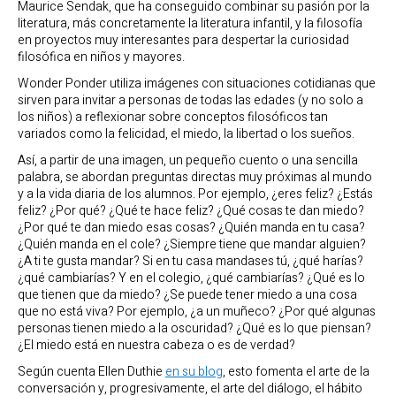
Maurice Sendak, que ha conseguido combinar su pasión por la
literatura, más concretamente la literatura infantil, y la filosofía
en proyectos muy interesantes para despertar la curiosidad
filosófica en niños y mayores.
Wonder Ponder utiliza imágenes con situaciones cotidianas que
sirven para invitar a personas de todas las edades (y no solo a
los niños) a reflexionar sobre conceptos filosóficos tan
variados como la felicidad, el miedo, la libertad o los sueños.
Así, a partir de una imagen, un pequeño cuento o una sencilla
palabra, se abordan preguntas directas muy próximas al mundo
y a la vida diaria de los alumnos. Por ejemplo, ¿eres feliz? ¿Estás
feliz? ¿Por qué? ¿Qué te hace feliz? ¿Qué cosas te dan miedo?
¿Por qué te dan miedo esas cosas? ¿Quién manda en tu casa?
¿Quién manda en el cole? ¿Siempre tiene que
mandar alguien?
¿A ti te gusta mandar? Si en tu casa mandases tú, ¿qué harías?
¿qué cambiarías? Y en el colegio, ¿qué cambiarías? ¿Qué es lo
que tienen que da miedo? ¿Se puede tener miedo a una cosa
que no está viva? Por ejemplo, ¿a un muñeco? ¿Por qué algunas
personas tienen miedo a la oscuridad? ¿Qué es lo que piensan?
¿El miedo está en nuestra cabeza o es de verdad?
Según cuenta Ellen Duthie
en su blog
, esto fomenta el arte de la
conversación y, progresivamente, el arte del diálogo, el hábito