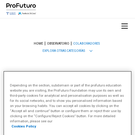
HOME
OBSERVATORIO
COLABORADORES
EXPLORA OTRAS CATEGORÍAS
Autores y Colaboradores
El Observatorio ProFuturo tiene la suerte de contar con
Depending on the section, subdomain or part of the profuturo.education
un gran grupo de expertos en múltiples áreas de la
website you are visiting, the ProFuturo Foundation may use its own and
educación y la tecnología que nos ayuda a llevar a cabo
third-party cookies for analytical and personalisation purposes as well as
nuestro objetivo de analizar, cada semana, qué se
for its social networks, and to show you personalised information based
cuece en el mundo de la innovación educativa. Son
on your browsing habits. You can accept all cookies by clicking on the
nuestros colaboradores y te los presentamos en esta
“Accept all and continue” button or configure them or reject their use by
sección. Conócelos.
clicking on the “Configure/Reject Cookies” button. For more detailed
information, please see our
Cookies Policy
Colaboran con el Observatorio