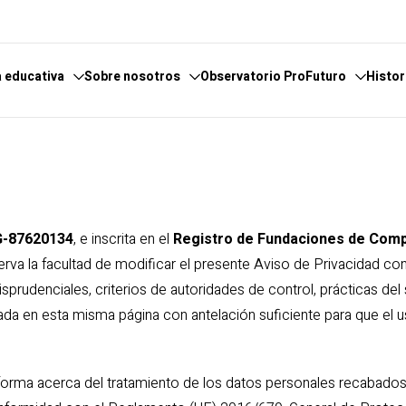
 educativa
Sobre nosotros
Observatorio ProFuturo
Histor
cimiento
scubre el Observatorio
Qué hacemos
Categorías
ticas
tores y Colaboradores
Dónde estamos
Enfoques
encia
nversaciones
Informes
Competencias XXI
 G-87620134
, e inscrita en el
Registro de Fundaciones de Compe
osario de temas
Canal de Denuncias
Soluciones innovadoras
serva la facultad de modificar el presente Aviso de Privacidad con
iento
Experiencias inspiradoras
risprudenciales, criterios de autoridades de control, prácticas del
eligencia
Tendencias
ada en esta misma página con antelación suficiente para que el
ión
nforma acerca del tratamiento de los datos personales recabados
nía