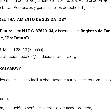
onformidad con el Reglamento (UE) 2016/679, General de Protecc
izaciones
 Datos Personales y garantía de los derechos digitales.
E DEL TRATAMIENTO DE SUS DATOS?
oFuturo
, con
N.I.F. G-87620134
, e inscrita en el
Registro de Fu
te,
“ProFuturo”
).
8, Madrid 28013 (España).
protecciondedatos@fundacionprofuturo.org
 TRATAMOS?
es que el usuario facilita directamente a través de los formulario
tacto;
ón, institución o perfil del interesado, cuando proceda;