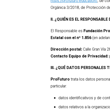
https://profuturo.education/
, de c
Escuela de Alfabet
Múltiples
Orgánica 3/2018, de Protección de
II. ¿QUIÉN ES EL RESPONSABL
El Responsable es
Fundación Pr
Estatal con el nº 1.856
(en adelan
Dirección postal:
Calle Gran Vía 2
Contacto Equipo de Privacidad:
III. ¿QUÉ DATOS PERSONALES
ProFuturo
trata los datos personal
particular:
datos identificativos y de con
datos relativos a la organizaci