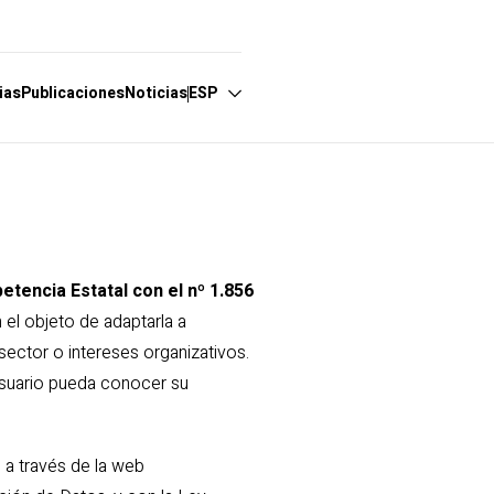
ias
Publicaciones
Noticias
ESP
Español
English
Français
tencia Estatal con el nº 1.856
Português
 el objeto de adaptarla a
 sector o intereses organizativos.
 usuario pueda conocer su
 a través de la web