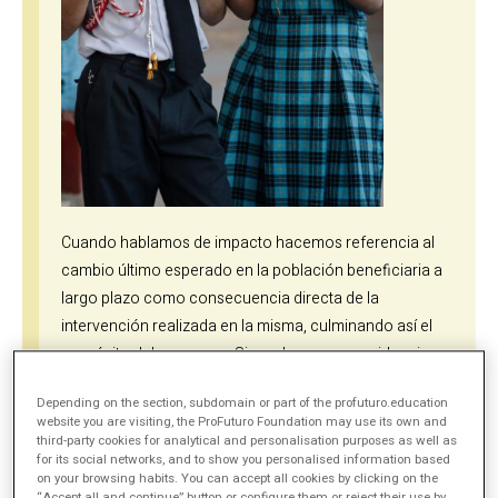
Cuando hablamos de impacto hacemos referencia al
cambio último esperado en la población beneficiaria a
largo plazo como consecuencia directa de la
intervención realizada en la misma, culminando así el
propósito del programa. Sin embargo, una evidencia
hace alusión a cualquier cambio generado a corto,
Depending on the section, subdomain or part of the profuturo.education
medio o largo plazo como consecuencia de las
website you are visiting, the ProFuturo Foundation may use its own and
actividades que se están llevando a cabo en la
third-party cookies for analytical and personalisation purposes as well as
for its social networks, and to show you personalised information based
intervención.
on your browsing habits. You can accept all cookies by clicking on the