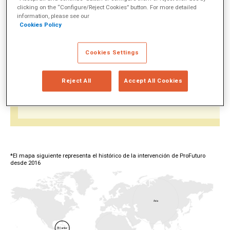
clicking on the “Configure/Reject Cookies” button. For more detailed
information, please see our
Cookies Policy
Desde 2016, hemos ido creciendo y expandiéndonos
por el mundo. En 2024 llegamos a 30 países de
Cookies Settings
Latinoamérica, el Caribe, África y Asia. Nuestro
programa de educación digital formó a más de 251.000
Reject All
Accept All Cookies
docentes y beneficiado a 940.000 niños y niñas en
estas cuatro regiones.
*El mapa siguiente representa el histórico de la intervención de ProFuturo
desde 2016
Asia
El Caribe