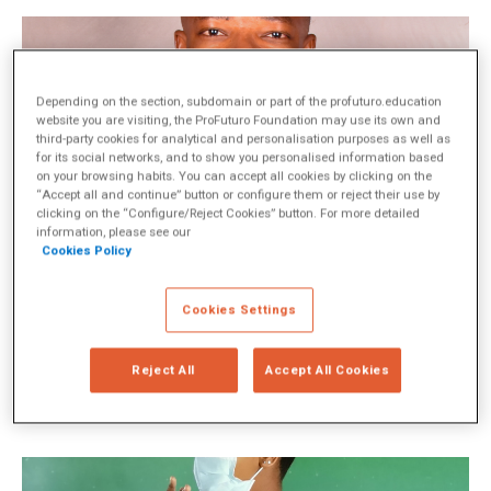
Depending on the section, subdomain or part of the profuturo.education
website you are visiting, the ProFuturo Foundation may use its own and
third-party cookies for analytical and personalisation purposes as well as
for its social networks, and to show you personalised information based
on your browsing habits. You can accept all cookies by clicking on the
“Accept all and continue” button or configure them or reject their use by
clicking on the “Configure/Reject Cookies” button. For more detailed
information, please see our
Cookies Policy
ÁFRICA
Eleuterio Elang
Cookies Settings
Me llamo Ele y combino mi pasión por la informática con la
enseñanza
Reject All
Accept All Cookies
ver historia >