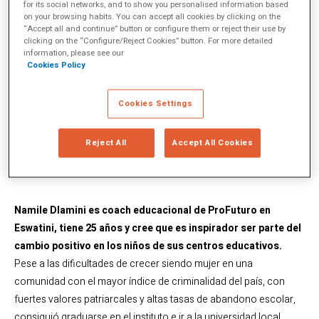
for its social networks, and to show you personalised information based
de deseo y de asombro, y en
on your browsing habits. You can accept all cookies by clicking on the
“Accept all and continue” button or configure them or reject their use by
concreto los profesores pueden
clicking on the “Configure/Reject Cookies” button. For more detailed
information, please see our
encender el fuego en la
Cookies Policy
imaginación de los niños. Es
nuestro compromiso con todos
Cookies Settings
y cada uno de nosotros
mantener el fuego encendido
Reject All
Accept All Cookies
dentro de esos niños”.
Namile Dlamini es coach educacional de ProFuturo en
Eswatini, tiene 25 años y cree que es inspirador ser parte del
cambio positivo en los niños de sus centros educativos.
Pese a las dificultades de crecer siendo mujer en una
comunidad con el mayor índice de criminalidad del país, con
fuertes valores patriarcales y altas tasas de abandono escolar,
consiguió graduarse en el instituto e ir a la universidad local,