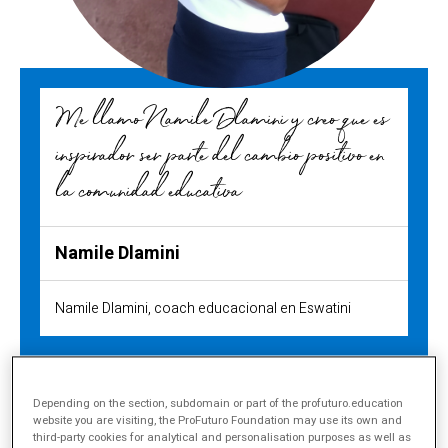
Me llamo Namile Dlamini y creo que es
inspirador ser parte del cambio positivo en
la comunidad educativa
Namile Dlamini
Namile Dlamini, coach educacional en Eswatini
Compartir
Depending on the section, subdomain or part of the profuturo.education
website you are visiting, the ProFuturo Foundation may use its own and
“Los niños están llenos de fuego,
third-party cookies for analytical and personalisation purposes as well as