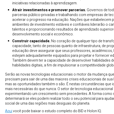
iniciativas relacionadas à aprendizagem.
Atrair investimentos e promover parcerias.
Governos de to
parcerias público-privadas e trabalhando com empresas de tecn
acelerar o progresso na educação. Nações que estabelecem p
ambientes de investimento estáveis e confiáveis liderarão o c
talentos e proporcionando resultados de aprendizado superio
desenvolvimento social e econômico.
Construir capacidade.
No coração de qualquer tipo de transfo
capacidade, tanto de pessoas quanto de infraestrutura, de proje
educação deve assegurar que seus professores, acadêmicos, l
estejam adequadamente equipados para projetar e fornecer ed
Também devem ter a capacidade de desenvolver habilidades do
habilidades digitais, a fim de impulsionar a competitividade glob
Serão as novas tecnologias educacionais o motor da mudança que 
precisam para sair de uma das maiores crises educacionais de sua 
mas as oportunidades também o são. É nestas circunstâncias que i
mais necessárias do que nunca. O setor de tecnologia educacional 
experimentando um crescimento sem precedentes. A forma como s
determinará se eles podem realizar todo o seu potencial para aju
social de uma das regiões mais desiguais do planeta.
Aqui
você pode baixar o estudo completo do BID e Holon IQ.