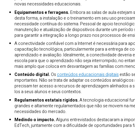
novas necessidades educacionais.
Equipamentos e ferragens.
Embora as salas de aula estejam
desta forma, a instalação e o treinamento em seu uso precisa
necessidade contínua do sistema. Pessoal de apoio tecnológic
manutenção e atualização de dispositivos durante um período
para garantir a integração a longo prazo nos processos de en
A conectividade confiável com a Internet é necessária para a
capacitação tecnológica, particularmente para a entrega de con
aprendizado e avaliação. Idealmente, a conectividade deveria e
escola para que o aprendizado não seja interrompido; no entan
mais amplo que coloca em desvantagem as famílias com meno
Conteúdo digital.
Os
conteúdos educacionais digitais
estão s
importantes. Não se trata de adaptar os conteúdos analógicos 
precisam ter acesso a recursos de aprendizagem alinhados a se
los a seus alunos e seus contextos.
Regulamentos estatais rígidos.
A tecnologia educacional fu
grandes e altamente regulamentados que não se movem na me
necessidades do mercado.
Medindo o impacto.
Alguns entrevistados destacaram a impor
EdTech, juntamente com a dificuldade de oportunidades para fa