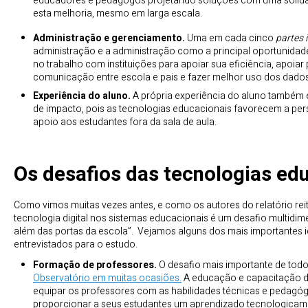
educadores e pedagogos projetando soluções com uma sólida
esta melhoria, mesmo em larga escala.
Administração e gerenciamento.
Uma em cada cinco
partes 
administração e a administração como a principal oportunida
no trabalho com instituições para apoiar sua eficiência, apoiar
comunicação entre escola e pais e fazer melhor uso dos dado
Experiência do aluno.
A própria experiência do aluno também
de impacto, pois as tecnologias educacionais favorecem a pe
apoio aos estudantes fora da sala de aula.
Os desafios das tecnologias ed
Como vimos muitas vezes antes, e como os autores do relatório rei
tecnologia digital nos sistemas educacionais é um desafio multidim
além das portas da escola”. Vejamos alguns dos mais importantes id
entrevistados para o estudo.
Formação de professores.
O desafio mais importante de tod
Observatório em muitas ocasiões.
A educação e capacitação de
equipar os professores com as habilidades técnicas e pedagóg
proporcionar a seus estudantes um aprendizado tecnologica