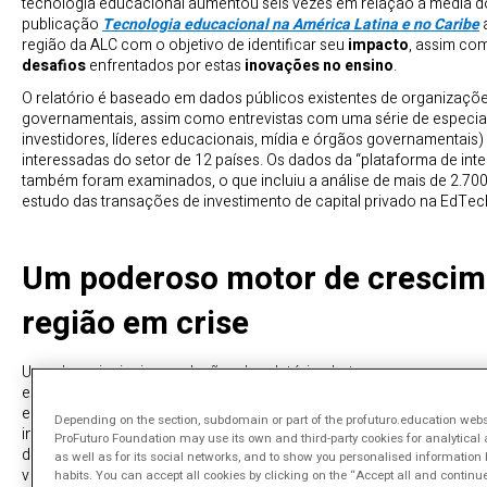
tecnologia educacional aumentou seis vezes em relação à média dos
publicação
Tecnologia educacional na América Latina e no Caribe
a
região da ALC com o objetivo de identificar seu
impacto
, assim co
desafios
enfrentados por estas
inovações no ensino
.
O relatório é baseado em dados públicos existentes de organizaç
governamentais, assim como entrevistas com uma série de especial
investidores, líderes educacionais, mídia e órgãos governamentais
interessadas do setor de 12 países. Os dados da “plataforma de int
também foram examinados, o que incluiu a análise de mais de 2.70
estudo das transações de investimento de capital privado na EdTec
Um poderoso motor de crescim
região em crise
Uma das principais conclusões do relatório alerta para o enorme po
educacional (EdTech) como
motor de crescimento na região
, p
econômica, enfrenta as
desigualdades
, aumenta o
acesso
e multi
Depending on the section, subdomain or part of the profuturo.education websit
instituições, pais e mentores”. Como estas oportunidades de impact
ProFuturo Foundation may use its own and third-party cookies for analytical
devemos superar para que este grande potencial de mudança comec
as well as for its social networks, and to show you personalised informatio
vemos.
habits. You can accept all cookies by clicking on the “Accept all and continu