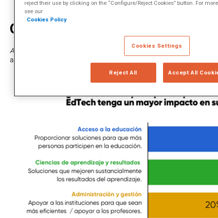
reject their use by clicking on the “Configure/Reject Cookies” button. For mor
see our
Cookies Policy
Oportunidades EdTech
Cookies Settings
As partes interessadas
consultadas no relatório identificaram vári
as tecnologias educacionais. As mais importantes delas são aprese
Reject All
Accept All Cooki