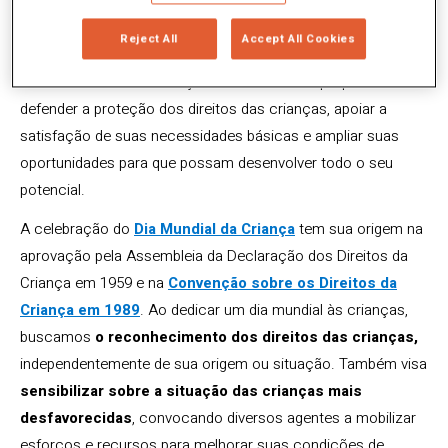
agência das
Nações Unidas
que
fornece assistência
humanitária e de desenvolvimento para crianças e mães
Reject All
Accept All Cookies
nos países em desenvolvimento
. Foi fundado pela
Assembleia Geral das Nações Unidas com o propósito de
defender a proteção dos direitos das crianças, apoiar a
satisfação de suas necessidades básicas e ampliar suas
oportunidades para que possam desenvolver todo o seu
potencial.
A celebração do
Dia Mundial da Criança
tem sua origem na
aprovação pela Assembleia da Declaração dos Direitos da
Criança em 1959 e na
Convenção sobre os Direitos da
Criança em 1989
. Ao dedicar um dia mundial às crianças,
buscamos
o reconhecimento dos direitos das crianças,
independentemente de sua origem ou situação. Também visa
sensibilizar sobre a situação das crianças mais
desfavorecidas
, convocando diversos agentes a mobilizar
esforços e recursos para melhorar suas condições de