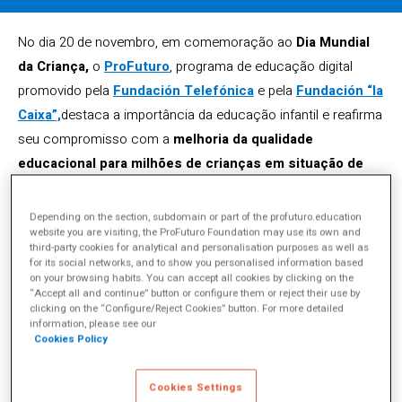
No dia 20 de novembro, em comemoração ao
Dia Mundial
da Criança,
o
ProFuturo
, programa de educação digital
promovido pela
Fundación Telefónica
e pela
Fundación “la
Caixa”,
destaca a importância da educação infantil e reafirma
seu compromisso com a
melhoria da qualidade
educacional para milhões de crianças em situação de
vulnerabilidade na América Latina, no Caribe, na África e
na Ásia
.
Depending on the section, subdomain or part of the profuturo.education
website you are visiting, the ProFuturo Foundation may use its own and
O ProFuturo
se une ao objetivo de conscientizar sobre a
third-party cookies for analytical and personalisation purposes as well as
for its social networks, and to show you personalised information based
importância de trabalhar pelo bem-estar das crianças,
on your browsing habits. You can accept all cookies by clicking on the
“Accept all and continue” button or configure them or reject their use by
promovido pelo
UNICEF
, nossa referência global para o
clicking on the “Configure/Reject Cookies” button. For more detailed
desenvolvimento e o futuro das crianças em contextos
information, please see our
Cookies Policy
vulneráveis ao redor do mundo.
O UNICEF, Fundo das Nações Unidas para a Infância, é a
Cookies Settings