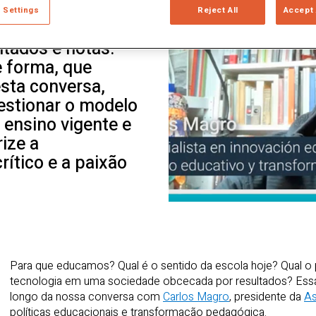
 verdadeiro
 Settings
Reject All
Accept 
mente, vivemos em
tados e notas.
 forma, que
sta conversa,
estionar o modelo
o ensino vigente e
ize a
ítico e a paixão
Para que educamos? Qual é o sentido da escola hoje? Qual o 
tecnologia em uma sociedade obcecada por resultados? Ess
longo da nossa conversa com
Carlos Magro
, presidente da
As
políticas educacionais e transformação pedagógica.