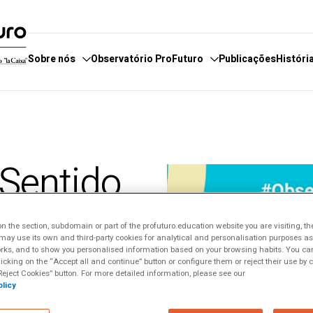
Sobre nós
Observatório ProFuturo
Publicações
Históri
servatório
e fazemos
Categorias
E
boradores
 estamos
Enfoques
E
Sentido
 de Denúncias
Competências XXI
P
Soluções Inovadoras
Experiências Inspiradoras
 the section, subdomain or part of the profuturo.education website you are visiting, th
Tendências
ay use its own and third-party cookies for analytical and personalisation purposes as w
rks, and to show you personalised information based on your browsing habits. You can
cacional tem
licking on the “Accept all and continue” button or configure them or reject their use by c
eject Cookies” button. For more detailed information, please see our
, das
licy
as será que já