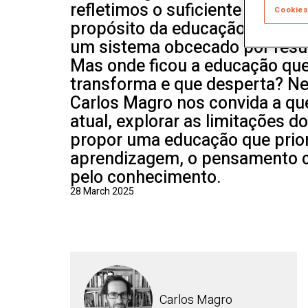
refletimos o suficiente sobre o
Cookies
propósito da educação? Atual
um sistema obcecado por resul
Mas onde ficou a educação que
transforma e que desperta? Ne
Carlos Magro nos convida a qu
atual, explorar as limitações d
propor uma educação que prior
aprendizagem, o pensamento cr
pelo conhecimento.
28 March 2025
Carlos Magro