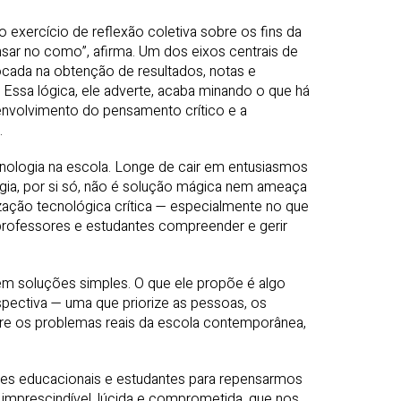
exercício de reflexão coletiva sobre os fins da
nsar no como”, afirma. Um dos eixos centrais de
focada na obtenção de resultados, notas e
Essa lógica, ele adverte, acaba minando o que há
nvolvimento do pensamento crítico e a
.
nologia na escola. Longe de cair em entusiasmos
ogia, por si só, não é solução mágica nem ameaça
ização tecnológica crítica — especialmente no que
 a professores e estudantes compreender e gerir
em soluções simples. O que ele propõe é algo
pectiva — uma que priorize as pessoas, os
obre os problemas reais da escola contemporânea,
ores educacionais e estudantes para repensarmos
mprescindível, lúcida e comprometida, que nos