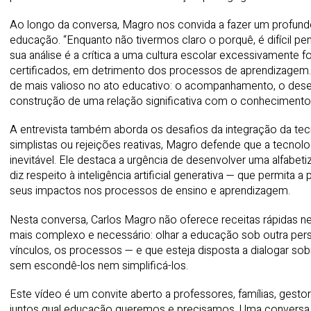
Ao longo da conversa, Magro nos convida a fazer um profundo 
educação. “Enquanto não tivermos claro o porquê, é difícil pe
sua análise é a crítica a uma cultura escolar excessivamente 
certificados, em detrimento dos processos de aprendizagem. 
de mais valioso no ato educativo: o acompanhamento, o dese
construção de uma relação significativa com o conhecimento
A entrevista também aborda os desafios da integração da tec
simplistas ou rejeições reativas, Magro defende que a tecnol
inevitável. Ele destaca a urgência de desenvolver uma alfabet
diz respeito à inteligência artificial generativa — que permita
seus impactos nos processos de ensino e aprendizagem.
Nesta conversa, Carlos Magro não oferece receitas rápidas n
mais complexo e necessário: olhar a educação sob outra pers
vínculos, os processos — e que esteja disposta a dialogar s
sem escondê-los nem simplificá-los.
Este vídeo é um convite aberto a professores, famílias, gest
juntos qual educação queremos e precisamos. Uma conversa i