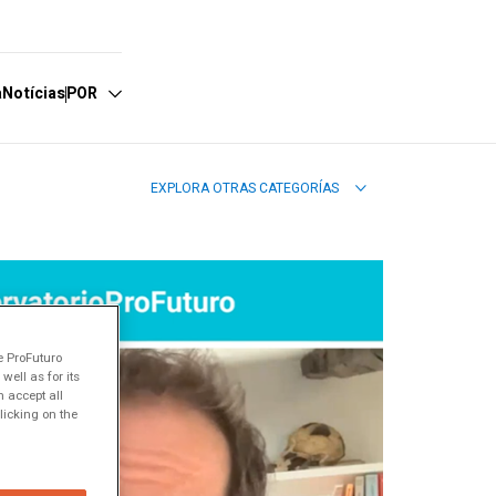
a
Notícias
POR
EXPLORA OTRAS CATEGORÍAS
spañol
nglish
ortuguês
e ProFuturo
ell as for its
 accept all
licking on the