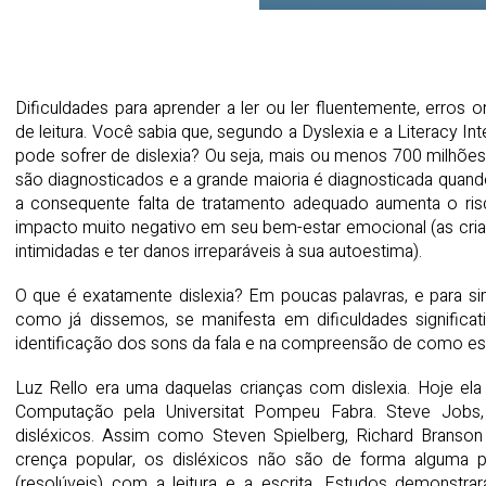
Dificuldades para aprender a ler ou ler fluentemente, erros
de leitura. Você sabia que, segundo a Dyslexia e a Literacy I
pode sofrer de dislexia? Ou seja, mais ou menos 700 milhõe
são diagnosticados e a grande maioria é diagnosticada quando
a consequente falta de tratamento adequado aumenta o ris
impacto muito negativo em seu bem-estar emocional (as cri
intimidadas e ter danos irreparáveis à sua autoestima).
O que é exatamente dislexia? Em poucas palavras, e para si
como já dissemos, se manifesta em dificuldades significati
identificação dos sons da fala e na compreensão de como est
Luz Rello era uma daquelas crianças com dislexia. Hoje el
Computação pela Universitat Pompeu Fabra. Steve Jo
disléxicos. Assim como Steven Spielberg, Richard Branson
crença popular, os disléxicos não são de forma alguma pe
(resolúveis) com a leitura e a escrita. Estudos demonstra