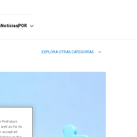
a
Notícias
POR
EXPLORA OTRAS CATEGORÍAS
spañol
nglish
ortuguês
e ProFuturo
ell as for its
 accept all