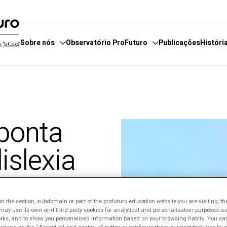
Sobre nós
Observatório ProFuturo
Publicações
Históri
servatório
e fazemos
Categorias
E
boradores
 estamos
Enfoques
E
 ponta
 de Denúncias
Competências XXI
P
Soluções Inovadoras
islexia
Experiências Inspiradoras
Tendências
ideogame que é
 the section, subdomain or part of the profuturo.education website you are visiting, th
ficos? Isso e muito
ay use its own and third-party cookies for analytical and personalisation purposes as w
nta que, com a
rks, and to show you personalised information based on your browsing habits. You can