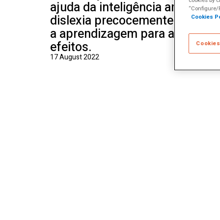
cookies by c
ajuda da inteligência artificial,
“Configure/R
dislexia precocemente e a adap
Cookies Po
a aprendizagem para aqueles 
efeitos.
Cookies
17 August 2022