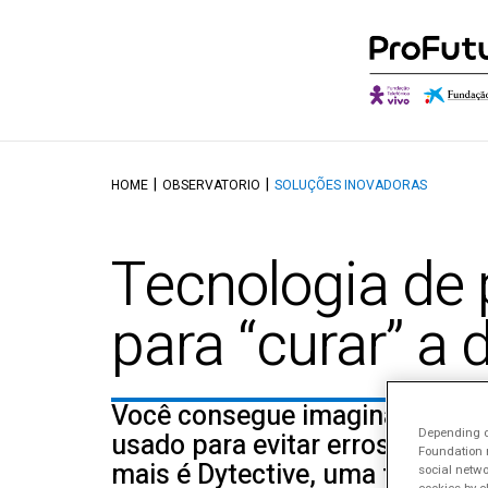
HOME
OBSERVATORIO
SOLUÇÕES INOVADORAS
Quem somos
Descobrir o Ob
O qu
Governança
Autores e Cola
Onde
Tecnologia de
Aliados
Conversações
Canal
Reconhecimentos
para “curar” a d
Você consegue imaginar um v
Depending on
usado para evitar erros ortográ
Foundation m
mais é Dytective, uma ferrame
social netwo