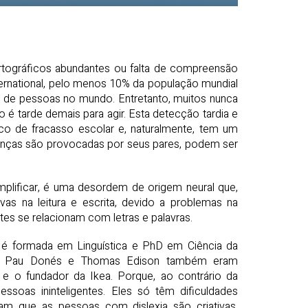
 ortográficos abundantes ou falta de compreensão
nternational, pelo menos 10% da população mundial
s de pessoas no mundo. Entretanto, muitos nunca
 é tarde demais para agir. Esta detecção tardia e
co de fracasso escolar e, naturalmente, tem um
anças são provocadas por seus pares, podem ser
mplificar, é uma desordem de origem neural que,
vas na leitura e escrita, devido a problemas na
es se relacionam com letras e palavras.
a é formada em Linguística e PhD em Ciência da
bs, Pau Donés e Thomas Edison também eram
 e o fundador da Ikea. Porque, ao contrário da
ssoas ininteligentes. Eles só têm dificuldades
ram que as pessoas com dislexia são criativas,