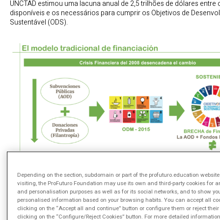
UNCTAD estimou uma lacuna anual de 2,5 trilhões de dólares entre 
disponíveis e os necessários para cumprir os Objetivos de Desenvo
Sustentável (ODS).
Depending on the section, subdomain or part of the profuturo.education website
visiting, the ProFuturo Foundation may use its own and third-party cookies for a
and personalisation purposes as well as for its social networks, and to show yo
personalised information based on your browsing habits. You can accept all co
Fuente: Arianne Martín.
clicking on the “Accept all and continue” button or configure them or reject their
A solução para essa lacuna de financiamento envolveu uma muda
clicking on the “Configure/Reject Cookies” button. For more detailed information