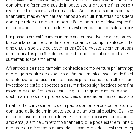
combinam diferentes graus de impacto social e retorno financeiro.
investimento responsável é uma delas. Aqui, os investidores busca
financeiro, mas evitam causar danos ao excluir indústrias consider
como petróleo ou armas. Embora não tenham um objetivo específi
impacto social, filtram e excluem investimentos que consideram prej
Um passo além está o investimento sustentável. Nesse caso, os inv
buscam tanto um retorno financeiro quanto o cumprimento de crité
ambientais, sociais e de governança (ESG). Investe-se em empresa
cumprem altos padrões de responsabilidade social corporativa e
sustentabilidade ambiental.
A filantropia de risco, também conhecida como venture philanthropy
abordagem dentro do espectro de financiamento. Esse tipo de filant
caracterizado por assumir altos riscos para alcançar um alto impact
investidores estão dispostos a assumir riscos significativos para fin
inovadoras que têm o potencial de gerar um grande impacto social.
costumam investir em projetos sociais que estão em fases iniciais o
Finalmente, o investimento de impacto combina a busca de retorno 
com a geração de um impacto social ou ambiental positivo. Os inve
impacto buscam intencionalmente um retorno positivo tanto social
ambiental, além de um retorno financeiro, que pode estar em linha
mercado ou até mesmo abaixo dele. Essa forma de investimento re