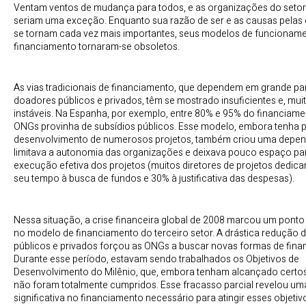
Ventam ventos de mudança para todos, e as organizações do setor
seriam uma exceção. Enquanto sua razão de ser e as causas pelas 
se tornam cada vez mais importantes, seus modelos de funcionam
financiamento tornaram-se obsoletos.
As vias tradicionais de financiamento, que dependem em grande pa
doadores públicos e privados, têm se mostrado insuficientes e, mui
instáveis. Na Espanha, por exemplo, entre 80% e 95% do financiame
ONGs provinha de subsídios públicos. Esse modelo, embora tenha p
desenvolvimento de numerosos projetos, também criou uma depen
limitava a autonomia das organizações e deixava pouco espaço pa
execução efetiva dos projetos (muitos diretores de projetos dedic
seu tempo à busca de fundos e 30% à justificativa das despesas).
Nessa situação, a crise financeira global de 2008 marcou um ponto 
no modelo de financiamento do terceiro setor. A drástica redução 
públicos e privados forçou as ONGs a buscar novas formas de fina
Durante esse período, estavam sendo trabalhados os Objetivos de
Desenvolvimento do Milênio, que, embora tenham alcançado certo
não foram totalmente cumpridos. Esse fracasso parcial revelou um
significativa no financiamento necessário para atingir esses objetiv