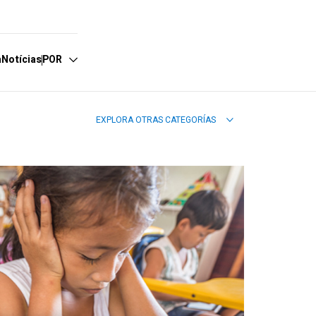
a
Notícias
POR
EXPLORA OTRAS CATEGORÍAS
spañol
nglish
ortuguês