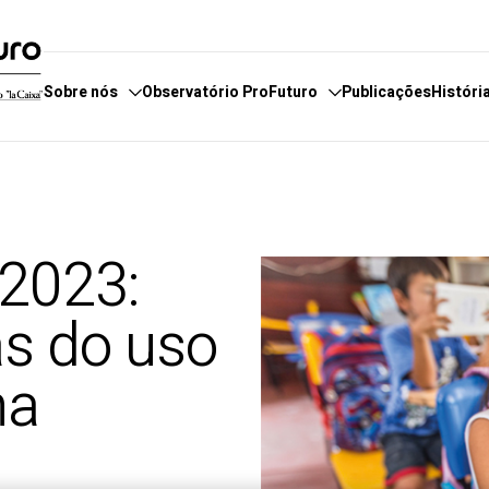
Sobre nós
Observatório ProFuturo
Publicações
Históri
servatório
e fazemos
Categorias
E
boradores
 estamos
Enfoques
E
 2023:
 de Denúncias
Competências XXI
P
Soluções Inovadoras
as do uso
Experiências Inspiradoras
Tendências
na