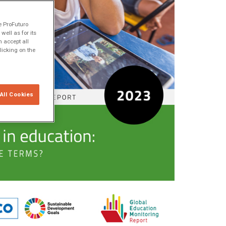
e ProFuturo
ell as for its
 accept all
licking on the
All Cookies