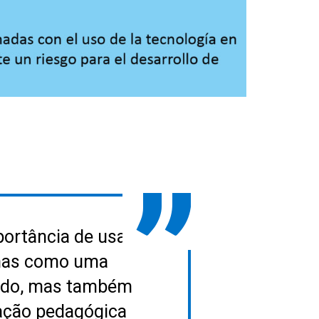
portância de usar
enas como uma
ado, mas também
ação pedagógica