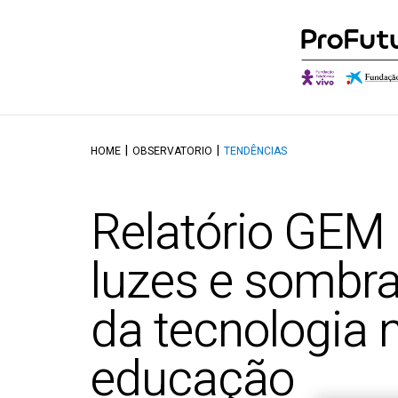
HOME
OBSERVATORIO
TENDÊNCIAS
Quem somos
Descobrir o Ob
O qu
Governança
Autores e Cola
Onde
Relatório GEM
Aliados
Conversações
Canal
Reconhecimentos
luzes e sombr
da tecnologia 
educação