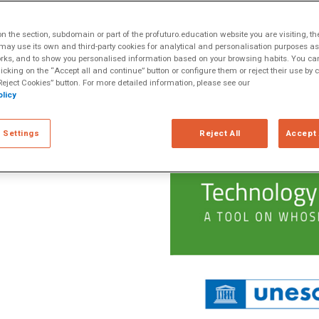
nhecimento ou o
 the section, subdomain or part of the profuturo.education website you are visiting, th
? Oferece
ay use its own and third-party cookies for analytical and personalisation purposes as w
rks, and to show you personalised information based on your browsing habits. You can
s leva a um futuro
licking on the “Accept all and continue” button or configure them or reject their use by c
res oportunidades
eject Cookies” button. For more detailed information, please see our
licy
omo introduzir a
ima edição do
 Settings
Reject All
Accept 
 a todas essas