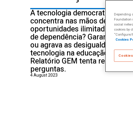
A tecnologia democratiza o co
Depending on
concentra nas mãos de poucos
Foundation m
social netwo
oportunidades ilimitadas ou no
cookies by c
de dependência? Garante maio
“Configure/R
Cookies Po
ou agrava as desigualdades? C
tecnologia na educação? A últ
Cookies
Relatório GEM tenta responder
perguntas.
4 August 2023