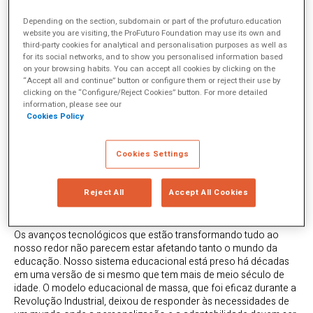
Depending on the section, subdomain or part of the profuturo.education
website you are visiting, the ProFuturo Foundation may use its own and
third-party cookies for analytical and personalisation purposes as well as
for its social networks, and to show you personalised information based
Sabia que a missão Apollo que aterrissou na Lua foi realizada
on your browsing habits. You can accept all cookies by clicking on the
com apenas 40 KB de memória? Hoje carregamos 64 GB no
“Accept all and continue” button or configure them or reject their use by
clicking on the “Configure/Reject Cookies” button. For more detailed
bolso, e ainda não é suficiente. Com esse exemplo gráfico, o
information, please see our
especialista em educação e fundador do
“Center for Curriculum
Cookies Policy
Redesign,”
Charles Fadel, ilustra como a tecnologia transformou
nossa forma de viver e trabalhar. Fadel, que participou do evento
de comemoração dos 25 anos da
Fundação Telefônica Vivo
,
Cookies Settings
onde foi apresentada a edição portuguesa de sua última
publicação,
Education for the Age of AI
, refletiu justamente sobre
isso: o sentido da educação na era da IA. Ou, dito de outra
Reject All
Accept All Cookies
forma: o que os estudantes devem aprender, como devem fazê-
lo e por quê.
Os avanços tecnológicos que estão transformando tudo ao
nosso redor não parecem estar afetando tanto o mundo da
educação. Nosso sistema educacional está preso há décadas
em uma versão de si mesmo que tem mais de meio século de
idade. O modelo educacional de massa, que foi eficaz durante a
Revolução Industrial, deixou de responder às necessidades de