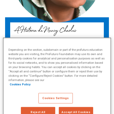
A História de Nancy Charles
Nancy Charles Mtui
Depending on the section, subdomain or part of the profuturo.education
website you are visiting, the ProFuturo Foundation may use its own and
third-party cookies for analytical and personalisation purposes as well as
O ProFuturo é um programa de educação digital para
for its social networks, and to show you personalised information based
melhorar a qualidade da educação, através de
on your browsing habits. You can accept all cookies by clicking on the
“Accept all and continue” button or configure them or reject their use by
ferramentas digitais e em ambientes sociais
clicking on the “Configure/Reject Cookies” button. For more detailed
carenciados. O programa segue uma dupla
information, please see our
Cookies Policy
estratégia: melhora a formação de professores em
nível técnico-pedagógico e, ao mesmo tempo,
promove a aprendizagem significativa dos alunos a
Cookies Settings
partir de experiências de aprendizagem digital
motivadoras.
Reject All
Accept All Cookies