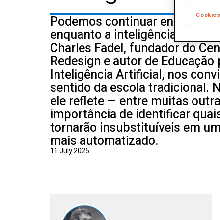
Cookies
Podemos continuar ensinando
enquanto a inteligência artific
Charles Fadel, fundador do Cen
Redesign e autor de Educação p
Inteligência Artificial, nos con
sentido da escola tradicional. N
ele reflete — entre muitas outr
importância de identificar quai
tornarão insubstituíveis em u
mais automatizado.
11 July 2025