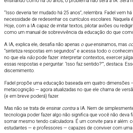
ensinando como há 50 anos, o problema não será a IA. Será
“Isso deveria ter mudado há 25 anos”, relembra. Fadel vem há
necessidade de redesenhar os currículos escolares. Naquela ép
Hoje, com a IA capaz de imitar textos, pilotar aviões ou redi
como um manual de sobrevivência da educação do que como
A IA, explica ele, desafia não apenas
o que
ensinamos, mas
c
“sintetiza respostas em segundos” e acessa todo o conhecime
no que ela
não
pode fazer: interpretar contextos, exercer julg
essas respostas e perguntar: ‘Isso faz sentido?’”, destaca. E
discernimento.
Fadel propõe uma educação baseada em quatro dimensões — c
metacognição — agora atualizadas no que ele chama de versã
(e em breve poderá) fazer.
Mas não se trata de ensinar
contra
a IA. Nem de simplesmente su
tecnologia poder fazer algo não significa que você não deva
somar mesmo tendo calculadora. É um convite para ir além: co
estudantes — e professores — capazes de conviver com uma int