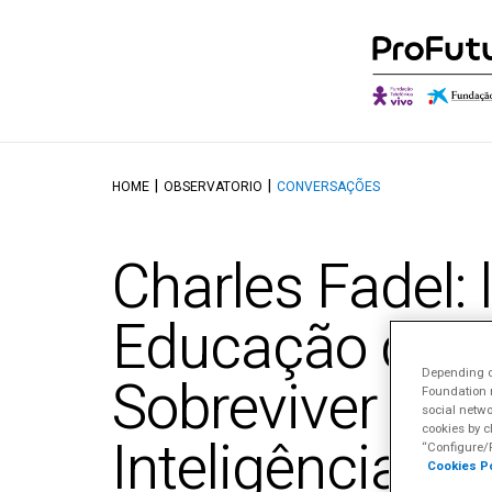
HOME
OBSERVATORIO
CONVERSAÇÕES
Quem somos
Descobrir o Ob
O qu
Governança
Autores e Cola
Onde
Charles Fadel: 
Aliados
Conversações
Canal
Reconhecimentos
Educação que 
Depending on
Sobreviver à
Foundation m
social netwo
cookies by c
Inteligência Arti
“Configure/R
Cookies Po