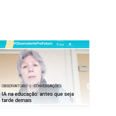
OBSERVATORIO
CONVERSAÇÕES
IA na educação: antes que seja
tarde demais