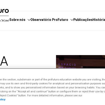
Sobre nós
Observatório ProFuturo
Publicações
Históri
servatório
e fazemos
Categorias
E
boradores
 estamos
Enfoques
E
lA
 de Denúncias
Competências XXI
P
Soluções Inovadoras
Vai
Experiências Inspiradoras
 the section, subdomain or part of the profuturo.education website you are visiting, th
Tendências
ay use its own and third-party cookies for analytical and personalisation purposes as w
rks, and to show you personalised information based on your browsing habits. You can
licking on the “Accept all and continue” button or configure them or reject their use by c
ficial
eject Cookies” button. For more detailed information, please see our
licy