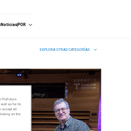
a
Notícias
POR
EXPLORA OTRAS CATEGORÍAS
spañol
nglish
ortuguês
e ProFuturo
ell as for its
 accept all
licking on the