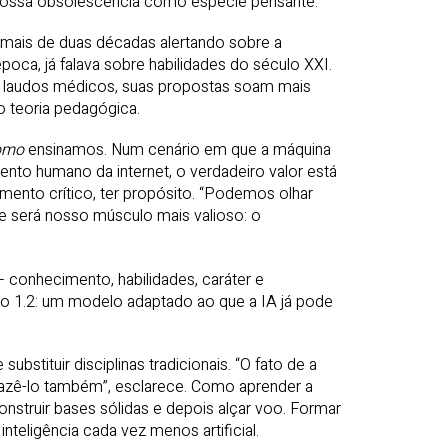
 nossa obsolescência como espécie pensante.
 mais de duas décadas alertando sobre a
oca, já falava sobre habilidades do século XXI.
gir laudos médicos, suas propostas soam mais
 teoria pedagógica.
omo
ensinamos. Num cenário em que a máquina
nto humano da internet, o verdadeiro valor está
amento crítico, ter propósito. “Podemos olhar
sse será nosso músculo mais valioso: o
onhecimento, habilidades, caráter e
o 1.2: um modelo adaptado ao que a IA já pode
bstituir disciplinas tradicionais. “O fato de a
 fazê-lo também”, esclarece. Como aprender a
nstruir bases sólidas e depois alçar voo. Formar
eligência cada vez menos artificial.