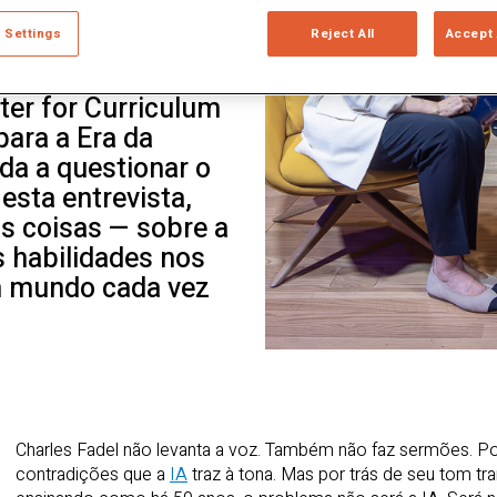
 Settings
Reject All
Accept 
 as mesmas coisas
ial muda tudo?
ter for Curriculum
ara a Era da
vida a questionar o
esta entrevista,
as coisas — sobre a
s habilidades nos
m mundo cada vez
Charles Fadel não levanta a voz. Também não faz sermões. Po
contradições que a
IA
traz à tona. Mas por trás de seu tom tra