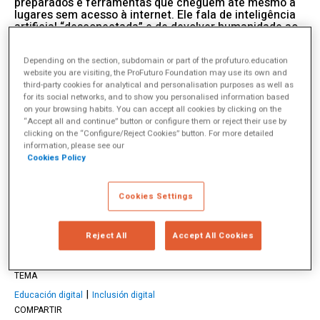
preparados e ferramentas que cheguem até mesmo a
lugares sem acesso à internet. Ele fala de inteligência
artificial “desconectada” e de devolver humanidade ao
aprendizado. Sua organização não pretende
revolucionar tudo, mas sim trazer um pouco de bom
Depending on the section, subdomain or part of the profuturo.education
senso ao debate: que a tecnologia sirva às crianças, e
website you are visiting, the ProFuturo Foundation may use its own and
não o contrário.
third-party cookies for analytical and personalisation purposes as well as
9 January 2026
for its social networks, and to show you personalised information based
on your browsing habits. You can accept all cookies by clicking on the
“Accept all and continue” button or configure them or reject their use by
clicking on the “Configure/Reject Cookies” button. For more detailed
information, please see our
Cookies Policy
Frank Van Cappelle
Cookies Settings
Frank van Cappelle, diretor do Global Learning Innovation Hub,
combina duas décadas de experiência em ambientes rurais e
tecnologias de aprendizagem. Sua missão: transformar o digital em
Reject All
Accept All Cookies
um direito global para as crianças mais vulneráveis.
más info
TEMA
Educación digital
Inclusión digital
COMPARTIR