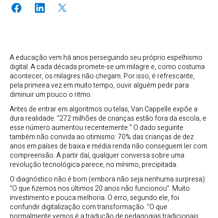
A educação vem há anos perseguindo seu próprio espelhismo
digital. A cada década promete-se um milagre e, como costuma
acontecer, os milagres não chegam. Por isso, é refrescante,
pela primeira vez em muito tempo, ouvir alguém pedir para
diminuir um pouco o ritmo.
Antes de entrar em algoritmos ou telas, Van Cappelle expõe a
dura realidade. “272 milhões de crianças estão fora da escola, e
esse número aumentou recentemente.” O dado seguinte
também não convida ao otimismo: 70% das crianças de dez
anos em países de baixa e média renda não conseguem ler com
compreensão. A partir daí, qualquer conversa sobre uma
revolução tecnológica parece, no mínimo, precipitada.
O diagnóstico não é bom (embora não seja nenhuma surpresa):
“O que fizemos nos últimos 20 anos não funcionou”. Muito
investimento e pouca melhoria. O erro, segundo ele, foi
confundir digitalização com transformação. “O que
normalmente vemos é a tradução de pedagogias tradicionais