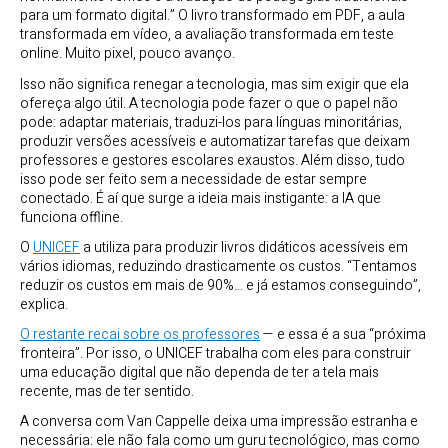
para um formato digital.” O livro transformado em PDF, a aula
transformada em vídeo, a avaliação transformada em teste
online. Muito pixel, pouco avanço.
Isso não significa renegar a tecnologia, mas sim exigir que ela
ofereça algo útil. A tecnologia pode fazer o que o papel não
pode: adaptar materiais, traduzi-los para línguas minoritárias,
produzir versões acessíveis e automatizar tarefas que deixam
professores e gestores escolares exaustos. Além disso, tudo
isso pode ser feito sem a necessidade de estar sempre
conectado. É aí que surge a ideia mais instigante: a IA que
funciona offline.
O
UNICEF
a utiliza para produzir livros didáticos acessíveis em
vários idiomas, reduzindo drasticamente os custos. “Tentamos
reduzir os custos em mais de 90%… e já estamos conseguindo”,
explica.
O restante recai sobre os professores
— e essa é a sua “próxima
fronteira”. Por isso, o UNICEF trabalha com eles para construir
uma educação digital que não dependa de ter a tela mais
recente, mas de ter sentido.
A conversa com Van Cappelle deixa uma impressão estranha e
necessária: ele não fala como um guru tecnológico, mas como