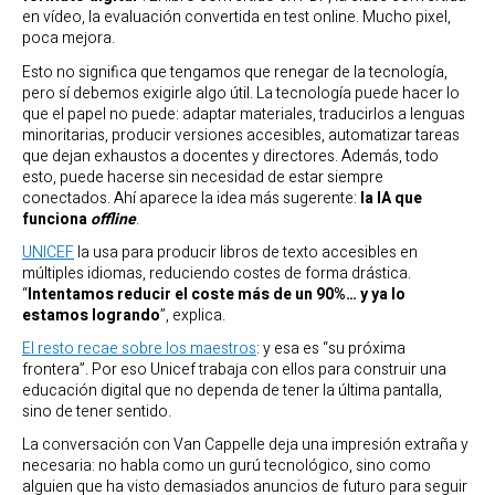
en vídeo, la evaluación convertida en test online. Mucho pixel,
poca mejora.
Esto no significa que tengamos que renegar de la tecnología,
pero sí debemos exigirle algo útil. La tecnología puede hacer lo
que el papel no puede: adaptar materiales, traducirlos a lenguas
minoritarias, producir versiones accesibles, automatizar tareas
que dejan exhaustos a docentes y directores. Además, todo
esto, puede hacerse sin necesidad de estar siempre
conectados. Ahí aparece la idea más sugerente:
la IA que
funciona
offline
.
UNICEF
la usa para producir libros de texto accesibles en
múltiples idiomas, reduciendo costes de forma drástica.
“
Intentamos reducir el coste más de un 90%… y ya lo
estamos logrando
”, explica.
El resto recae sobre los maestros
: y esa es “su próxima
frontera”. Por eso Unicef trabaja con ellos para construir una
educación digital que no dependa de tener la última pantalla,
sino de tener sentido.
La conversación con Van Cappelle deja una impresión extraña y
necesaria: no habla como un gurú tecnológico, sino como
alguien que ha visto demasiados anuncios de futuro para seguir