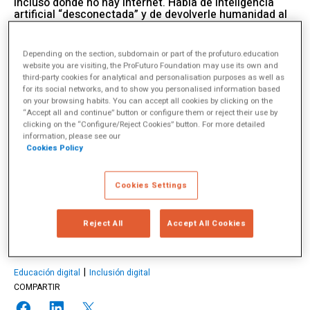
incluso donde no hay internet. Habla de inteligencia
artificial “desconectada” y de devolverle humanidad al
aprendizaje. Su organización no pretende revolucionar
nada, pero sí aportar un poco de cordura al debate: que
la tecnología sirva a los niños, y no al revés.
Depending on the section, subdomain or part of the profuturo.education
9 enero 2026
website you are visiting, the ProFuturo Foundation may use its own and
third-party cookies for analytical and personalisation purposes as well as
for its social networks, and to show you personalised information based
on your browsing habits. You can accept all cookies by clicking on the
“Accept all and continue” button or configure them or reject their use by
clicking on the “Configure/Reject Cookies” button. For more detailed
Frank Van Cappelle
information, please see our
Cookies Policy
Frank van Cappelle, director del Hub de Innovación para el
Aprendizaje Global (Global Learning Innovation Hub), combina dos
Cookies Settings
décadas de experiencia en entornos rurales y tecnologías de
aprendizaje. Su misión: convertir lo digital en un derecho global para
los niños más vulnerables.
más info
Reject All
Accept All Cookies
TEMAS
Educación digital
Inclusión digital
COMPARTIR