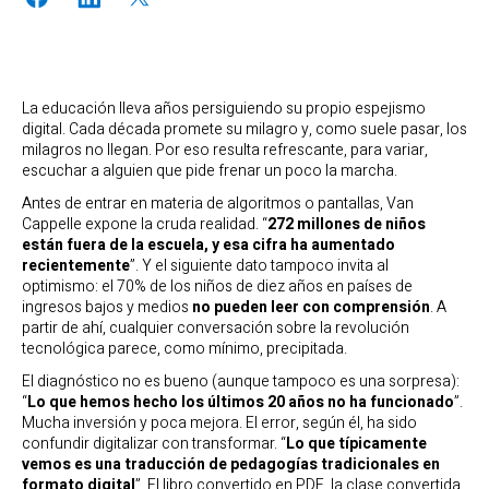
La educación lleva años persiguiendo su propio espejismo
digital. Cada década promete su milagro y, como suele pasar, los
milagros no llegan. Por eso resulta refrescante, para variar,
escuchar a alguien que pide frenar un poco la marcha.
Antes de entrar en materia de algoritmos o pantallas, Van
Cappelle expone la cruda realidad. “
272 millones de niños
están fuera de la escuela, y esa cifra ha aumentado
recientemente
”. Y el siguiente dato tampoco invita al
optimismo: el 70% de los niños de diez años en países de
ingresos bajos y medios
no pueden leer con comprensión
. A
partir de ahí, cualquier conversación sobre la revolución
tecnológica parece, como mínimo, precipitada.
El diagnóstico no es bueno (aunque tampoco es una sorpresa):
“
Lo que hemos hecho los últimos 20 años no ha funcionado
”.
Mucha inversión y poca mejora. El error, según él, ha sido
confundir digitalizar con transformar. “
Lo que típicamente
vemos es una traducción de pedagogías tradicionales en
formato digital
”. El libro convertido en PDF, la clase convertida