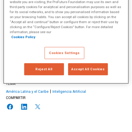
atual cenário de ruptura tecnológica. Neste vídeo, o
website you are visiting, the ProFuturo Foundation may use its own and
especialista Axel Rivas, coordenador da pesquisa,
third-party cookies for analytical and personalisation purposes as well as
explica suas principais conclusões.
for its social networks, and to show you personalised information based
3 May 2023
on your browsing habits. You can accept all cookies by clicking on the
“Accept all and continue” button or configure them or reject their use by
clicking on the “Configure/Reject Cookies” button. For more detailed
information, please see our
Cookies Policy
Axel Rivas
Cookies Settings
Axel Rivas é uma das vozes mais autorizadas sobre educação e
políticas públicas na América Latina.
más info
Reject All
Accept All Cookies
TEMA
América Latina y el Caribe
Inteligencia Artificial
COMPARTIR