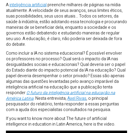
A
inteligência artificial
preenche milhares de páginas na mídia
atualmente. A velocidade de seus avanços, seus limites éticos,
suas possibilidades, seus usos atuais… Todos os setores, da
saúde à indústria, estão adotando essa tecnologia e procurando
maneiras de se beneficiar dela, enquanto a sociedade e os
governos estão debatendo e estudando maneiras de regular
seu uso. A educação, é claro, não poderia ser deixada de fora
do debate.
Como incluir a IA no sistema educacional? É possível envolver
os professores no processo? Qual será o impacto da IA nas
desigualdades sociais e educacionais? Qual deveria ser o papel
do Estado diante do impacto potencial da IA na educação? Qual
papel deveria desempenhar o setor privado? Essas são apenas
algumas das questões levantadas pelo avanço imparável da
inteligência artificial na educação que a publicação tenta
responder
O futuro da inteligência artificial na educação na
América Latina
. Nesta entrevista,
Axel Rivas
, o principal
pesquisador do relatório, tenta responder a essas perguntas
com a ajuda dos especialistas consultados na pesquisa.
If you want to know more about The future of artificial
intelligence in education in Latin America, here is the video.