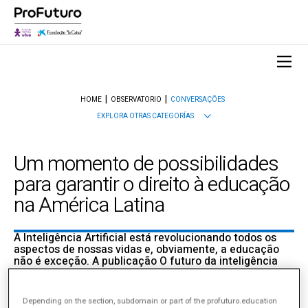
HOME
OBSERVATORIO
CONVERSAÇÕES
EXPLORA OTRAS CATEGORÍAS
Um momento de possibilidades
para garantir o direito à educação
na América Latina
A Inteligência Artificial está revolucionando todos os
aspectos de nossas vidas e, obviamente, a educação
não é exceção. A publicação O futuro da inteligência
artificial na educação na América Latina foi criada com
o objetivo de gerar novos conhecimentos que ajudarão
a região a planejar ações e políticas educacionais no
Depending on the section, subdomain or part of the profuturo.education