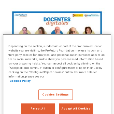
Depending on the section, subdomain or part of the profuturo.education
website you are visiting, the ProFuturo Foundation may use its own and
third-party cookies for analytical and personalisation purposes as well as
for its social networks, and to show you personalised information based
on your browsing habits. You can accept all cookies by clicking on the
“Accept all and continue” button or configure them or reject their use by
O que um professor digitalmente competente precisa saber?
clicking on the “Configure/Reject Cookies” button. For more detailed
Quais habilidades e competências eles devem aprender a
information, please see our
administrar? Como podemos ajudá-los a fazer isso? A
avaliação
Cookies Policy
das competências digitais dos docentes
e como eles as
integram em suas práticas pedagógicas é uma questão-chave
no desenvolvimento de professores capazes de oferecer a seus
Cookies Settings
alunos uma educação de qualidade que atenda aos desafios do
século XXI.
Para falar de sua importância e dos desafios que
representa
, a
Fundação ProFuturo
organizada, em conjunto
Reject All
Accept All Cookies
com o
Instituto de Formação de Professores (INTEF)
a reunião