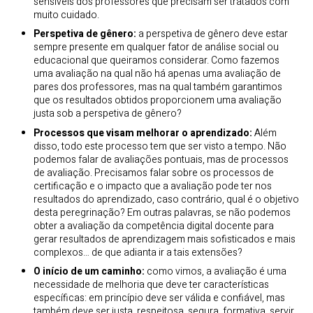
sensíveis dos professores que precisam ser tratados com
muito cuidado.
Perspetiva de gênero:
a perspetiva de gênero deve estar
sempre presente em qualquer fator de análise social ou
educacional que queiramos considerar. Como fazemos
uma avaliação na qual não há apenas uma avaliação de
pares dos professores, mas na qual também garantimos
que os resultados obtidos proporcionem uma avaliação
justa sob a perspetiva de gênero?
Processos que visam melhorar o aprendizado:
Além
disso, todo este processo tem que ser visto a tempo. Não
podemos falar de avaliações pontuais, mas de processos
de avaliação. Precisamos falar sobre os processos de
certificação e o impacto que a avaliação pode ter nos
resultados do aprendizado, caso contrário, qual é o objetivo
desta peregrinação? Em outras palavras, se não podemos
obter a avaliação da competência digital docente para
gerar resultados de aprendizagem mais sofisticados e mais
complexos… de que adianta ir a tais extensões?
O início de um caminho:
como vimos, a avaliação é uma
necessidade de melhoria que deve ter características
específicas: em princípio deve ser válida e confiável, mas
também deve ser justa, respeitosa, segura, formativa, servir