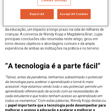
Cookies Settings
Esta aliança busca, a partir da “revolução EdTech”, formar
professores em habilidades didáticas e pedagógicas, liderança
social e competências digitais, tornando-os agentes de
Reject All
Accept All Cookies
mudança em suas respectivas comunidades educacionais.
Desta forma, os professores podem liderar uma cascata de
treinamento de professores em suas escolas, criando, através
da educação, um impacto a longo prazo na vida de milhares de
crianças. A conversa de Wendy Kopp e Magdalena Brier, cujas
principais conclusões são resumidas neste artigo, girou em
torno desses objetivos e abordagens comuns e da ampla
experiência de ambas as instituições na prática e no terreno.
“A tecnologia é a parte fácil”
“Talvez, antes da pandemia, tenhamos subestimado o potencial
da tecnologia para acelerar o aprendizado e torná-lo mais
acessível. Hoje estamos vendo todo o seu potencial: permite um
aprendizado diferenciado de acordo com as necessidades de
cada estudante e que todos tenham acesso ao aprendizado em
todos os momentos”.
Com estas palavras, Wendy Kopp destacou
o
papel importante que a tecnologia pode desempenhar para
melhorar o acesso à educação e acelerar e melhorar o