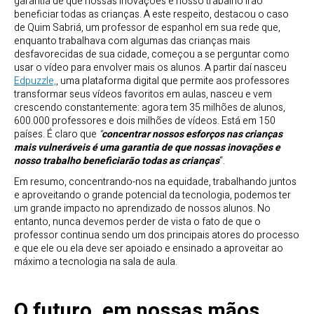
garantia de que nossas inovações e nosso trabalho irão
beneficiar todas as crianças. A este respeito, destacou o caso
de Quim Sabriá, um professor de espanhol em sua rede que,
enquanto trabalhava com algumas das crianças mais
desfavorecidas de sua cidade, começou a se perguntar como
usar o vídeo para envolver mais os alunos. A partir daí nasceu
Edpuzzle,
, uma plataforma digital que permite aos professores
transformar seus vídeos favoritos em aulas, nasceu e vem
crescendo constantemente: agora tem 35 milhões de alunos,
600.000 professores e dois milhões de vídeos. Está em 150
países. É claro que
“
concentrar nossos esforços nas crianças
mais vulneráveis é uma garantia de que nossas inovações e
nosso trabalho beneficiarão todas as crianças
“.
Em resumo, concentrando-nos na equidade, trabalhando juntos
e aproveitando o grande potencial da tecnologia, podemos ter
um grande impacto no aprendizado de nossos alunos. No
entanto, nunca devemos perder de vista o fato de que o
professor continua sendo um dos principais atores do processo
e que ele ou ela deve ser apoiado e ensinado a aproveitar ao
máximo a tecnologia na sala de aula.
O futuro, em nossas mãos