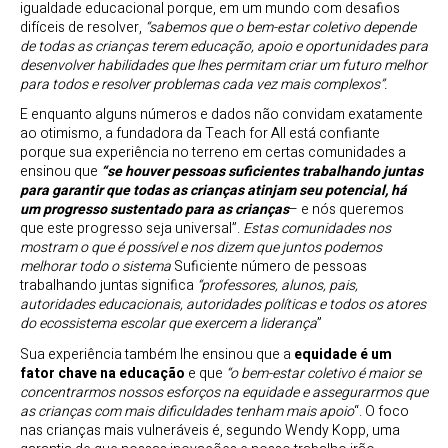
igualdade educacional porque, em um mundo com desafios
difíceis de resolver,
“sabemos que o bem-estar coletivo depende
de todas as crianças terem educação, apoio e oportunidades para
desenvolver habilidades que lhes permitam criar um futuro melhor
para todos e resolver problemas cada vez mais complexos”.
E enquanto alguns números e dados não convidam exatamente
ao otimismo, a fundadora da Teach for All está confiante
porque sua experiência no terreno em certas comunidades a
ensinou que
“se houver pessoas suficientes trabalhando juntas
para garantir que todas as crianças atinjam seu potencial, há
um progresso sustentado para as crianças
– e nós queremos
que este progresso seja universal”.
Estas comunidades nos
mostram o que é possível e nos dizem que juntos podemos
melhorar todo o sistema
Suficiente número de pessoas
trabalhando juntas significa
“professores, alunos, pais,
autoridades educacionais, autoridades políticas e todos os atores
do ecossistema escolar que exercem a liderança
”
Sua experiência também lhe ensinou que a
equidade é um
fator chave na educação
e que
“o bem-estar coletivo é maior se
concentrarmos nossos esforços na equidade e assegurarmos que
as crianças com mais dificuldades tenham mais apoio
“. O foco
nas crianças mais vulneráveis é, segundo Wendy Kopp, uma