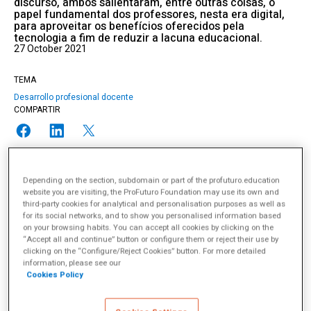
discurso, ambos salientaram, entre outras coisas, o
papel fundamental dos professores, nesta era digital,
para aproveitar os benefícios oferecidos pela
tecnologia a fim de reduzir a lacuna educacional.
27 October 2021
TEMA
Desarrollo profesional docente
COMPARTIR
Depending on the section, subdomain or part of the profuturo.education
website you are visiting, the ProFuturo Foundation may use its own and
Profuturo
e
Teach for All
compartilham muitas abordagens
third-party cookies for analytical and personalisation purposes as well as
básicas da educação, mas talvez a mais significativa de todas
for its social networks, and to show you personalised information based
seja a consideração que ambas as organizações têm do papel
on your browsing habits. You can accept all cookies by clicking on the
“Accept all and continue” button or configure them or reject their use by
do professor como parte fundamental para alcançar mudanças
clicking on the “Configure/Reject Cookies” button. For more detailed
significativas na qualidade da educação. É neste preceito
information, please see our
essencial que encontramos a base de
uma parceria que se
Cookies Policy
concretiza em treinamento, apoio e desenvolvimento
profissional para milhares de professores na África
.