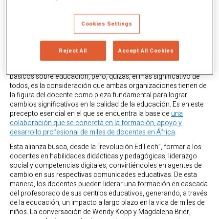
COMPARTIR
Cookies Settings
Reject All
Accept All Cookies
Profuturo
y
Teach for All
comparten muchos planteamientos
básicos sobre educación, pero, quizás, el más significativo de
todos, es la consideración que ambas organizaciones tienen de
la figura del docente como pieza fundamental para lograr
cambios significativos en la calidad de la educación. Es en este
precepto esencial en el que se encuentra la base de
una
colaboración que se concreta en la formación, apoyo y
desarrollo profesional de miles de docentes en África
.
Esta alianza busca, desde la “revolución EdTech”, formar a los
docentes en habilidades didácticas y pedagógicas, liderazgo
social y competencias digitales, convirtiéndoles en agentes de
cambio en sus respectivas comunidades educativas. De esta
manera, los docentes pueden liderar una formación en cascada
del profesorado de sus centros educativos, generando, a través
de la educación, un impacto a largo plazo en la vida de miles de
niños. La conversación de Wendy Kopp y Magdalena Brier,