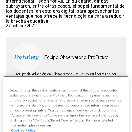
internacional Teach for All. En su charla, ambas
subrayaron, entre otras cosas, el papel fundamental de
los docentes, en esta era digital, para aprovechar las
ventajas que nos ofrece la tecnología de cara a reducir
la brecha educativa.
27 octubre 2021
Equipo Observatorio ProFuturo
El equipo de redacción del Observatorio ProFuturo está formado por
personas que provienen de campos y saberes muy diversos como el
periodismo, las relaciones internacionales, la psicología social, la
filosofía o el derecho. Sin embargo, a todos nos une un superpoder:
Depending on the section, subdomain or part of the profuturo.education
nuestra firme creencia en el potencial transformador de la educación
website you are visiting, the ProFuturo Foundation may use its own and
para cambiar vidas y hacer sociedades más justas.
más info
third-party cookies for analytical and personalisation purposes as well as
for its social networks, and to show you personalised information based
on your browsing habits. You can accept all cookies by clicking on the
TEMAS
“Accept all and continue” button or configure them or reject their use by
Derecho a la educación
Desarrollo profesional docente
clicking on the “Configure/Reject Cookies” button. For more detailed
information, please see our
Etapas, brechas y políticas educativas
Integración de tecnología
Cookies Policy