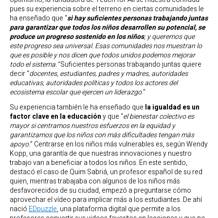
pues su experiencia sobre el terreno en ciertas comunidades le
ha enseñado que “
si hay suficientes personas trabajando juntas
para garantizar que todos los niños desarrollen su potencial, se
produce un progreso sostenido en los niños
; y queremos que
este progreso sea universal. Esas comunidades nos muestran lo
que es posible y nos dicen que todos unidos podemos mejorar
todo el sistema.”
Suficientes personas trabajando juntas quiere
decir “
docentes, estudiantes, padres y madres, autoridades
educativas, autoridades políticas y todos los actores del
ecosistema escolar que ejercen un liderazgo
.”
Su experiencia también le ha enseñado que
la igualdad es un
factor clave en la educación
y que “
el bienestar colectivo es
mayor si centramos nuestros esfuerzos en la equidad y
garantizamos que los niños con más dificultades tengan más
apoyo
.” Centrarse en los niños más vulnerables es, según Wendy
Kopp, una garantía de que nuestras innovaciones y nuestro
trabajo van a beneficiar a todos los niños. En este sentido,
destacó el caso de Quim Sabriá, un profesor español de su red
quien, mientras trabajaba con algunos de los niños más
desfavorecidos de su ciudad, empezó a preguntarse cómo
aprovechar el vídeo para implicar más a los estudiantes. De ahí
nació
EDpuzzle
, una plataforma digital que permite a los