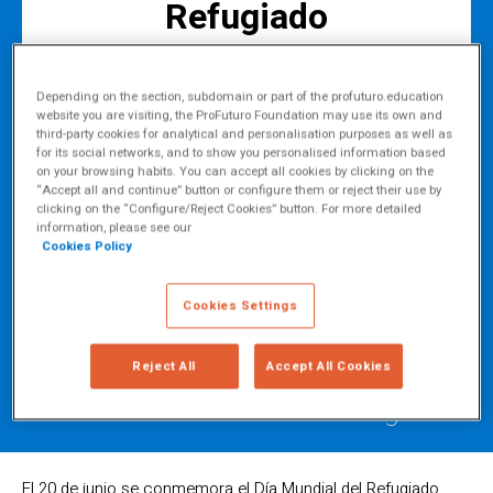
Refugiado
Compartir
Depending on the section, subdomain or part of the profuturo.education
website you are visiting, the ProFuturo Foundation may use its own and
third-party cookies for analytical and personalisation purposes as well as
for its social networks, and to show you personalised information based
19 junio 2026
on your browsing habits. You can accept all cookies by clicking on the
“Accept all and continue” button or configure them or reject their use by
clicking on the “Configure/Reject Cookies” button. For more detailed
Junto con ACNUR, en ProFuturo
information, please see our
Cookies Policy
trabajamos para acercar
oportunidades de aprendizaje a
Cookies Settings
niños y niñas refugiados y
desplazados, adaptando un modelo
Reject All
Accept All Cookies
educativo a entornos de emergencia.
El 20 de junio se conmemora el Día Mundial del Refugiado,