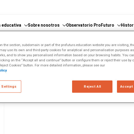
 educativa
Sobre nosotros
Observatorio ProFuturo
Histor
 the section, subdomain or part of the profuturo.education website you are visiting, th
ay use its own and third-party cookies for analytical and personalisation purposes as w
cimiento
scubre el Observatorio
Qué hacemos
Categorías
rks, and to show you personalised information based on your browsing habits. You can
N PROYECTOS (ABP)
licking on the “Accept all and continue” button or configure them or reject their use by c
ticas
tores y Colaboradores
Dónde estamos
Enfoques
eject Cookies” button. For more detailed information, please see our
licy
encia
nversaciones
Informes
Competencias XXI
tos (ABP)
(1)
osario de temas
Canal de Denuncias
Soluciones innovadoras
 Settings
Reject All
Accept 
iento
Experiencias inspiradoras
eligencia
Tendencias
ión
nía