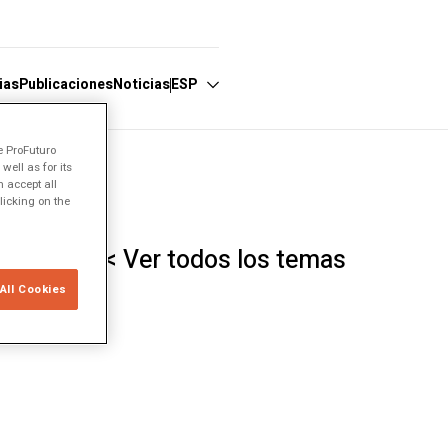
ias
Publicaciones
Noticias
ESP
e ProFuturo
ell as for its
Español
 accept all
licking on the
English
Português
< Ver todos los temas
All Cookies