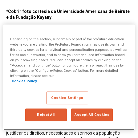
*Cobrir foto cortesia da Universidade Americana de Beirute
e da Fundação Kayany.
Até o final de 2021, de acordo com o
relatório anual de
tendências globais do ACNUR
, o número de pessoas
deslocadas pela guerra, violência, perseguição e violações dos
Depending on the section, subdomain or part of the profuturo.education
direitos humanos era de 89,3 milhões. Isto é 8% a mais do que
website you are visiting, the ProFuturo Foundation may use its own and
no ano anterior e mais do dobro do número de dez anos atrás.
third-party cookies for analytical and personalisation purposes as well as
for its social networks, and to show you personalised information based
Desde então, a invasão russa da Ucrânia – que desencadeou
on your browsing habits. You can accept all cookies by clicking on the
uma das maiores e mais rápidas crises de deslocamento
“Accept all and continue” button or configure them or reject their use by
forçado desde a Segunda Guerra Mundial – e outras
clicking on the “Configure/Reject Cookies” button. For more detailed
information, please see our
emergências, do continente africano para o Afeganistão e
Cookies Policy
outros lugares, levaram o número para mais de 100 milhões de
pessoas (ACNUR, 2022). De acordo com os números de 2021,
um em cada três era menina ou menino. Cerca de 35 milhões de
Cookies Settings
crianças em situação de refugiados vivem e aprendem em
condições muito precárias.
Em 2001, as Nações Unidas criaram o
Dia Mundial do
Reject All
Accept All Cookies
Refugiado
para homenagear refugiados e pessoas deslocadas
em todo o mundo a cada
20 de junho
. A efeméride busca
justificar os direitos, necessidades e sonhos da população