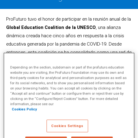
ProFuturo tuvo el honor de participar en la reunión anual de la
Global Education Coalition de la UNESCO
, una alianza
dinámica creada hace cinco años en respuesta a la crisis
educativa generada por la pandemia de COVID-19. Desde
entonces, esta coalición se ha consolidado como una red de
233 socios en 112 países, uniendo esfuerzos para
Depending on the section, subdomain or part of the profuturo.education
maximizar el impacto educativo en todo el mundo.
website you are visiting, the ProFuturo Foundation may use its own and
third-party cookies for analytical and personalisation purposes as well as
Durante el evento, se destacaron iniciativas clave como la
for its social networks, and to show you personalised information based
on your browsing habits. You can accept all cookies by clicking on the
Global Skills Academy, el Global Teacher Campus, la
“Accept all and continue” button or configure them or reject their use by
Global Learning House y la Gender Equality Mission
, las
clicking on the “Configure/Reject Cookies” button. For more detailed
information, please see our
cuales han empoderado a millones de docentes, jóvenes y
Cookies Policy
estudiantes. Tal como señaló
Stefania Giannini,
Subdirectora General de Educación de la UNESCO
: «La
Cookies Settings
asociación es el nuevo liderazgo», una frase que resume la