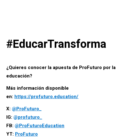
#EducarTransforma
¿Quieres conocer la apuesta de ProFuturo por la
educación?
Más información disponible
en:
https://profuturo.education/
X:
@ProFuturo_
IG:
@profuturo_
FB:
@ProFuturoEducation
YT:
ProFuturo