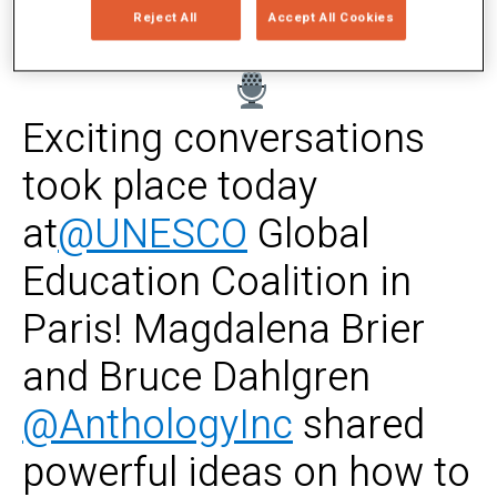
esencia colaborativa de la coalición.
Reject All
Accept All Cookies
Exciting conversations
took place today
at
@UNESCO
Global
Education Coalition in
Paris! Magdalena Brier
and Bruce Dahlgren
@AnthologyInc
shared
powerful ideas on how to