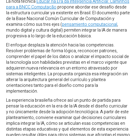
La nota técnica
Educar na Era da Inteligência Artificial: Caminhos
para a BNCC Computação
propone abordar ese desafío desde
la estructura curricular ya existente en Brasil. El documento parte
de la Base Nacional Común Curricular de Computación y
examina cómo sus tres ejes (
pensamiento computacional
,
mundo digital y cultura digital) permiten integrar la IA de manera
progresiva a lo largo de la educación básica.
El enfoque desplaza la atención hacia las competencias.
Resolver problemas de forma lógica, reconocer patrones,
comprender el papel de los datos o analizar el impacto social de
la tecnología son habilidades previstas en el marco vigente que
adquieren nueva relevancia en un entorno atravesado por
sistemas inteligentes. La propuesta organiza esa integración sin
alterar la arquitectura general del currículo y plantea
orientaciones tanto para el diseño como para la
implementación.
La experiencia brasileña ofrece así un punto de partida para
pensar la educación en la era de la IA desde el diseño curricular
y no únicamente desde la adopción tecnológica. A partir de este
planteamiento, conviene examinar qué decisiones curriculares
implica integrar la IA, cómo se articulan esas competencias en
distintas etapas educativas y qué elementos de esta experiencia
pueden resultar útiles para otros sistemas que afrontan el mismo