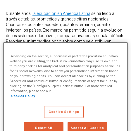
Durante años,
la educación en América Latina
se ha leído a
través de tablas, promedios y grandes cifras nacionales.
Cuántos estudiantes acceden, cuántos terminan, cuánto
invierten los países. Ese marco ha permitido seguir la evolución
de los sistemas educativos, comparar avances y señalar déficits.
Pero tiene un límite: dice poco sobre cómo se distribuyen
realmente las oportunidades dentro de cada país.
El informe
El estado de la educación en América Latina y el Caribe
Depending on the section, subdomain or part of the profuturo.education
2026
, del Banco Interamericano de Desarrollo, parte de esa
website you are visiting, the ProFuturo Foundation may use its own and
third-party cookies for analytical and personalisation purposes as well as
constatación para proponer un cambio de enfoque. En lugar de
for its social networks, and to show you personalised information based
añadir más indicadores, introduce una forma distinta de
on your browsing habits. You can accept all cookies by clicking on the
observar los mismos: situarlos en el territorio. Incorporar la
“Accept all and continue” button or configure them or reject their use by
dimensión geográfica no implica solo desagregar datos, sino
clicking on the “Configure/Reject Cookies” button. For more detailed
trabajar con información georreferenciada que permite localizar
information, please see our
escuelas, estudiantes, infraestructuras y servicios, y analizar
Cookies Policy
cómo se relacionan entre sí en el espacio.
Ese desplazamiento modifica lo que se puede ver. A partir de
Cookies Settings
mapas, distancias y patrones de distribución, el sistema
educativo deja de aparecer como una estructura homogénea y
empieza a mostrar variaciones internas más precisas. Aparecen
Reject All
Accept All Cookies