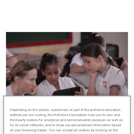
Depending on the section, subdomain or part of the profuturo.education
website you are visiting, the ProFuturo Foundation may use its own and
third-party cookies for analytical and personalisation purposes as well as
for its social networks, and to show you personalised information based
La presencia de la tecnología en la vida cotidiana de niños y
on your browsing habits. You can accept all cookies by clicking on the