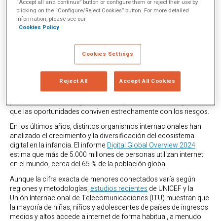
adolescentes ha dejado de ser una novedad para convertirse en
“Accept all and continue” button or configure them or reject their use by
clicking on the “Configure/Reject Cookies” button. For more detailed
un elemento estructural de su desarrollo. Las plataformas
information, please see our
digitales, los dispositivos inteligentes, las redes sociales y, más
Cookies Policy
recientemente, la inteligencia artificial generativa han
configurado un ecosistema con el que la infancia interactúa a
diario, muchas veces sin contar con las herramientas
Cookies Settings
necesarias para comprender su funcionamiento.
Varios organismos internacionales, como UNESCO, UNICEF, la
Reject All
Accept All Cookies
Unión Europea o la OCDE, coinciden en que esta transformación
exige una respuesta educativa ambiciosa y sostenida, capaz de
preparar a las nuevas generaciones para un entorno digital en el
que las oportunidades conviven estrechamente con los riesgos.
En los últimos años, distintos organismos internacionales han
analizado el crecimiento y la diversificación del ecosistema
digital en la infancia. El informe
Digital Global Overview 2024
estima que más de 5.000 millones de personas utilizan internet
en el mundo, cerca del 65 % de la población global.
Aunque la cifra exacta de menores conectados varía según
regiones y metodologías,
estudios recientes
de UNICEF y la
Unión Internacional de Telecomunicaciones (ITU) muestran que
la mayoría de niñas, niños y adolescentes de países de ingresos
medios y altos accede a internet de forma habitual, a menudo